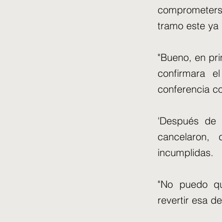
comprometers
tramo este ya 
"Bueno, en pri
confirmara e
conferencia c
'Después de 
cancelaron, 
incumplidas.
"No puedo qu
revertir esa d