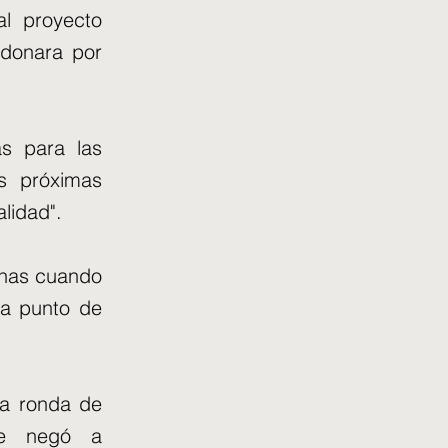
al proyecto
ndonara por
as para las
as próximas
lidad".
anas cuando
 a punto de
na ronda de
 se negó a