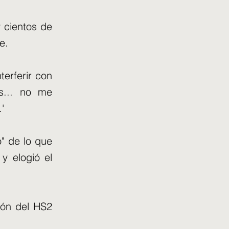
 cientos de
e.
terferir con
es... no me
'
o" de lo que
y elogió el
ión del HS2