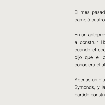
El mes pasado
cambió cuatro
En un antepro
a construir H
cuando el coo
dijo que el 
conociera el a
Apenas un día
Symonds, y la
partido constru