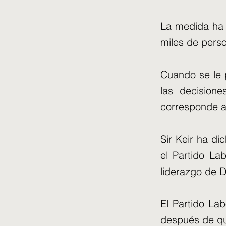
La medida ha 
miles de perso
Cuando se le p
las decision
corresponde a 
Sir Keir ha di
el Partido La
liderazgo de D
El Partido La
después de qu