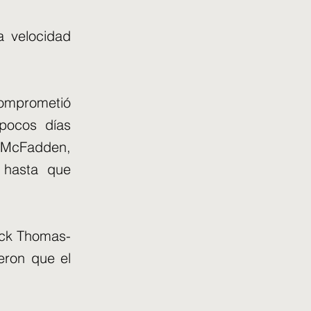
a velocidad
comprometió
 pocos días
t McFadden,
 hasta que
ick Thomas-
eron que el