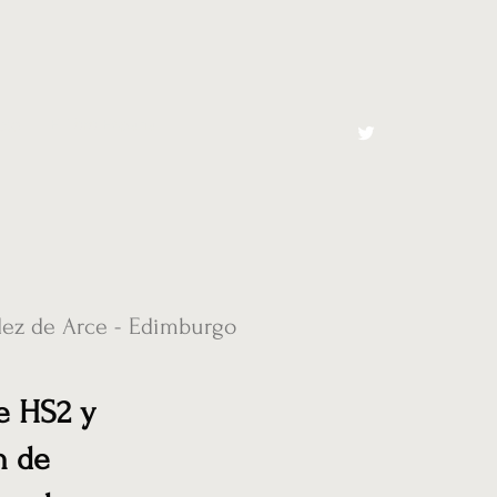
cto
El Toro España
dez de Arce - Edimburgo
e HS2 y
n de