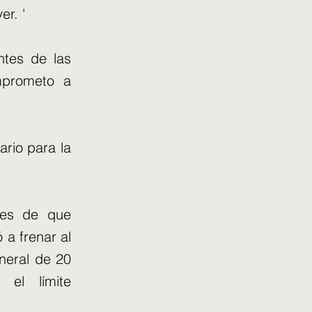
r. '
ntes de las
omprometo a
ario para la
tes de que
 a frenar al
eneral de 20
 el límite