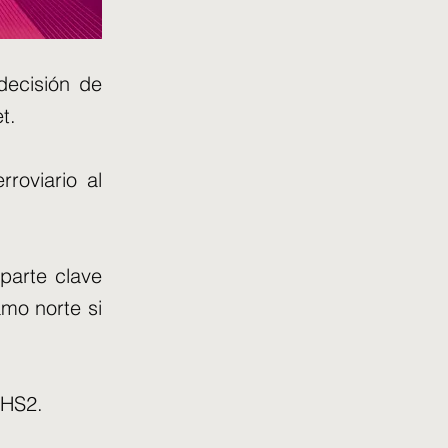
decisión de
t.
roviario al
parte clave
amo norte si
 HS2.