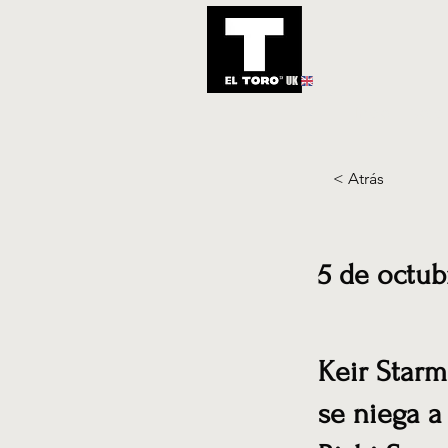
UK
Inicio
Notic
< Atrás
5 de octub
Keir Starm
se niega a