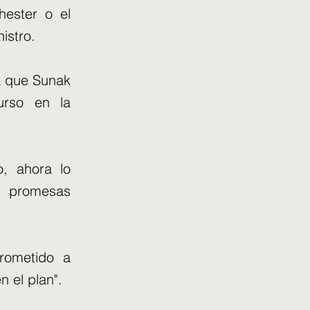
ester o el
istro.
 a que Sunak
urso en la
, ahora lo
s promesas
rometido a
n el plan".