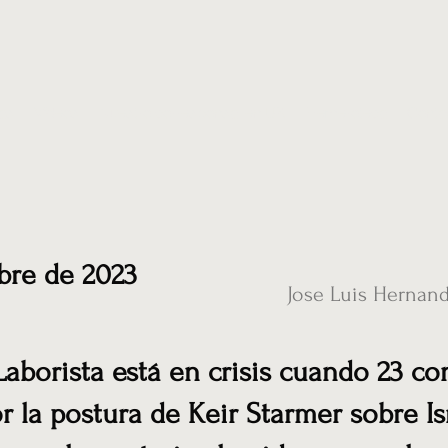
ias
Vídeos
Nuestro corresponsal en UK
Hemeroteca
Conta
bre de 2023
Jose Luis Hernan
 Laborista está en crisis cuando 23 co
r la postura de Keir Starmer sobre Isr