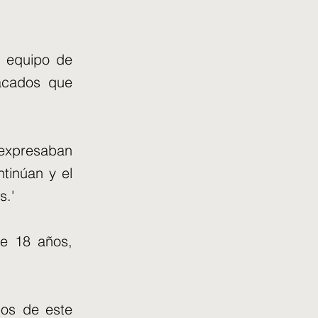
l equipo de
tacados que
 expresaban
ntinúan y el
s.'
te 18 años,
pios de este