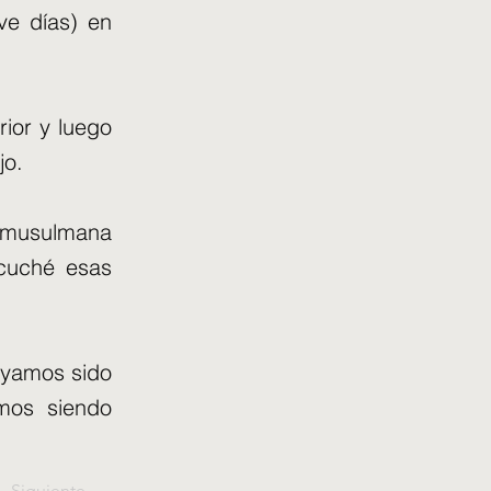
ve días) en
ior y luego
jo.
 musulmana
scuché esas
ayamos sido
mos siendo
Siguiente