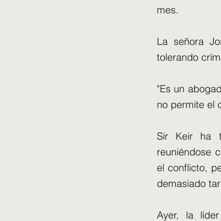
mes.
La señora Jon
tolerando crím
"Es un abogad
no permite el c
Sir Keir ha t
reuniéndose c
el conflicto,
demasiado tar
Ayer, la líde