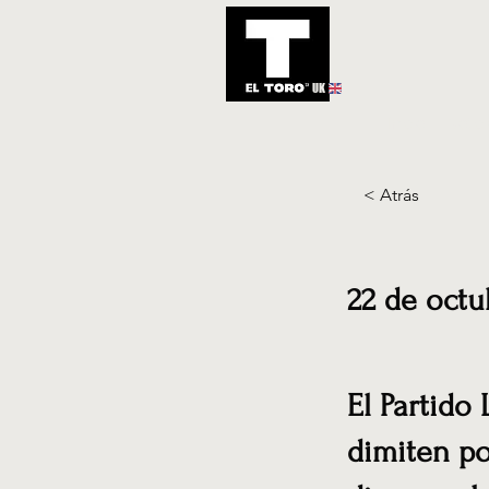
UK
Inicio
Notic
< Atrás
22 de octu
El Partido
dimiten po