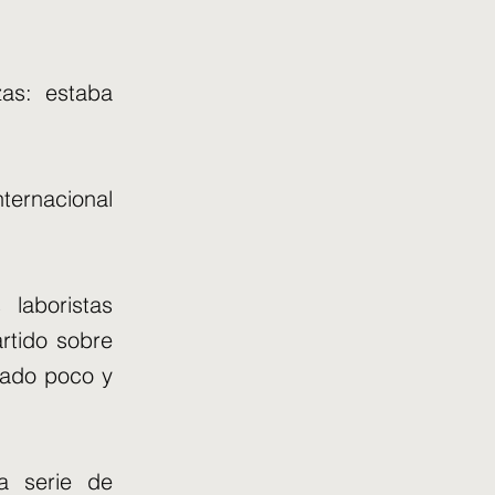
zas: estaba
ternacional
 laboristas
rtido sobre
iado poco y
na serie de