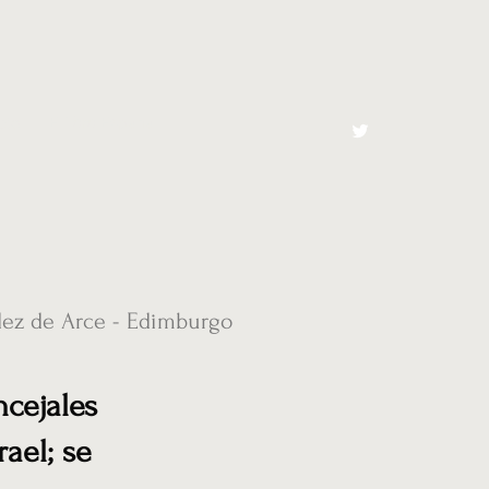
cto
El Toro España
dez de Arce - Edimburgo
ncejales
ael; se