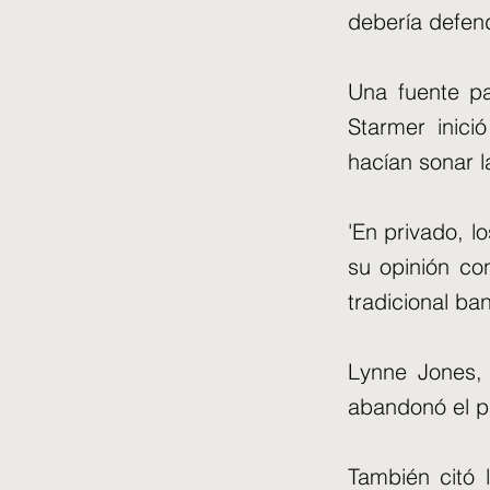
debería defend
Una fuente pa
Starmer inici
hacían sonar l
'En privado, 
su opinión con
tradicional ba
Lynne Jones,
abandonó el p
También citó l