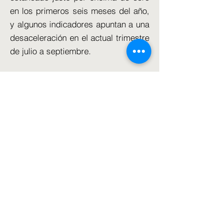
en los primeros seis meses del año,
y algunos indicadores apuntan a una
desaceleración en el actual trimestre
de julio a septiembre.
Este estallido de inflación se
desencadenó cuando la economía
mundial se recuperó de la pandemia
de COVID-19, lo que provocó
escasez de repuestos y materias
primas. La situación empeoró
cuando Rusia invadió Ucrania, lo que
disparó los precios de la energía y
Moscú cortó la mayor parte del gas
natural a Europa.