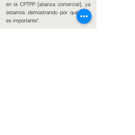
en la CPTPP [alianza comercial], ya
estamos demostrando por qué esto
es importante".
Charles Grant, director del Centro
para la Reforma Europea, dijo a Sky
News: "No sé si fue intencionado o
no, y tal vez simplemente se escapó
el sábado por la noche".
«El hecho de que no haya dicho
nada similar en el Reino Unido quizá
sea revelador. Quizás lo que piensa
es que no deberíamos divergir
demasiado con la UE porque
entiende instintivamente que en
realidad es malo para las empresas.'