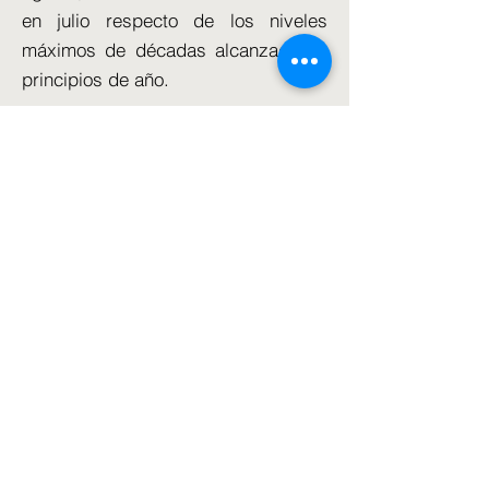
en julio respecto de los niveles
máximos de décadas alcanzados a
principios de año.
Según Investec Economics, el hecho
de que los consumidores se ajusten
el cinturón bajo el peso de las tasas
hipotecarias y los alquileres más
altos podría significar que la
inflación de los precios de los
servicios está comenzando a
desacelerarse.
La mayoría de los economistas
piensan que el Banco volverá a subir
los tipos de interés el jueves,