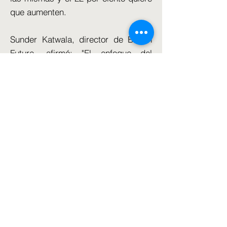
que aumenten.
Sunder Katwala, director de British
Future, afirmó: "El enfoque del
Gobierno respecto de la inmigración
decepciona a todos, pero por
diferentes razones.
'Los liberales piensan que es
inhumano, mientras que los de línea
dura piensan que no está logrando lo
prometido. Deberíamos esperar un
debate sobre inmigración más
ruidoso y acalorado a medida que
Gran Bretaña se acerca a las
elecciones generales.'