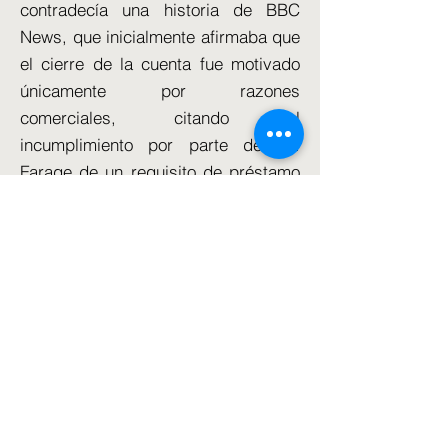
contradecía una historia de BBC
News, que inicialmente afirmaba que
el cierre de la cuenta fue motivado
únicamente por razones
comerciales, citando el
incumplimiento por parte del Sr.
Farage de un requisito de préstamo
de £1 millón.
Dame Alison también renunció a
cuatro cargos gubernamentales,
incluida la pérdida de su membresía
en el Consejo Empresarial del Primer
Ministro.
Los jefes de otros grandes bancos
del Reino Unido han insistido en que