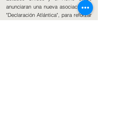
anunciaran una nueva asociación, la
"Declaración Atlántica", para reforzar
la seguridad económica.
Anunciado durante la visita de Sunak
a la Casa Blanca, incluía
compromisos sobre la flexibilización
de las barreras comerciales,
vínculos más estrechos con la
industria de defensa y un acuerdo
de protección de datos.
Si bien ambas partes aprovecharon
esa visita a Washington para elogiar
la fortaleza de los vínculos entre
Estados Unidos y el Reino Unido,