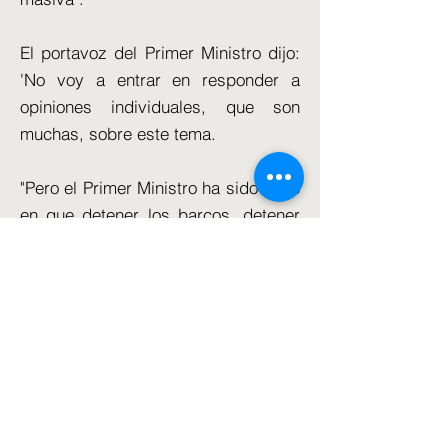
El portavoz del Primer Ministro dijo:
'No voy a entrar en responder a
opiniones individuales, que son
muchas, sobre este tema.
"Pero el Primer Ministro ha sido claro
en que detener los barcos, detener
el ciclo cruel de personas
vulnerables explotadas por bandas
criminales, es lo justo y compasivo
que se puede hacer".
El Arzobispo de Canterbury ha
criticado abiertamente el Proyecto
de Ley de Migración Ilegal durante