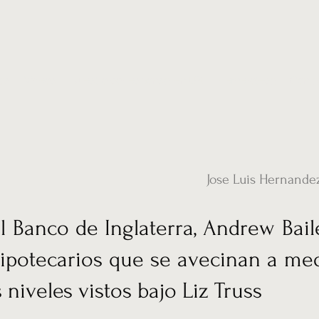
ias
Vídeos
Nuestro corresponsal en UK
Hemeroteca
Conta
Jose Luis Hernande
 Banco de Inglaterra, Andrew Baile
potecarios que se avecinan a med
 niveles vistos bajo Liz Truss