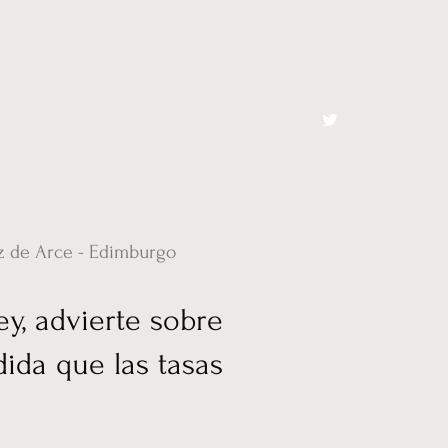
cto
El Toro España
z de Arce - Edimburgo
y, advierte sobre
ida que las tasas