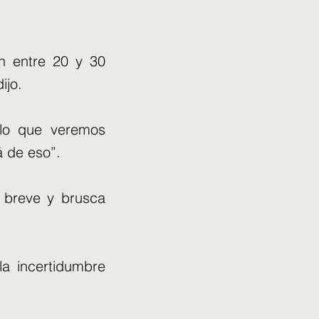
án entre 20 y 30
ijo.
 lo que veremos
á de eso”.
 breve y brusca
a incertidumbre