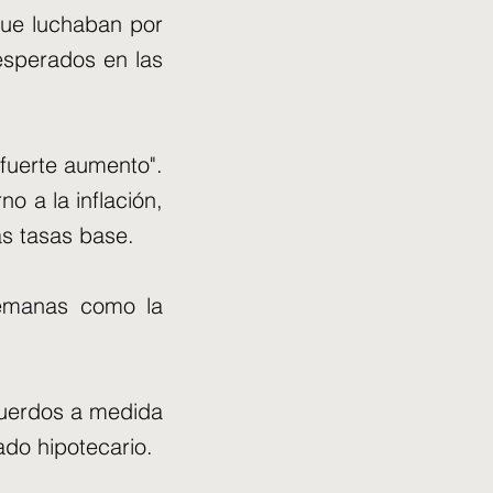
que luchaban por
esperados en las
 fuerte aumento".
o a la inflación,
as tasas base.
 semanas como la
cuerdos a medida
do hipotecario.