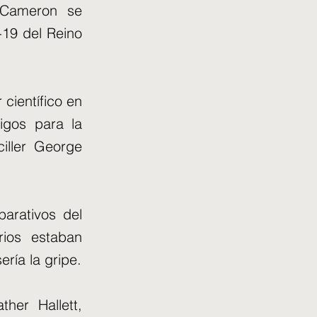
d Cameron se
-19 del Reino
 científico en
tigos para la
iller George
parativos del
rios estaban
ría la gripe.
her Hallett,