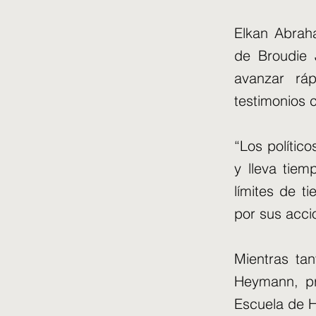
Elkan Abraha
de Broudie 
avanzar ráp
testimonios c
“Los polític
y lleva tie
límites de t
por sus acci
Mientras tan
Heymann, pr
Escuela de H