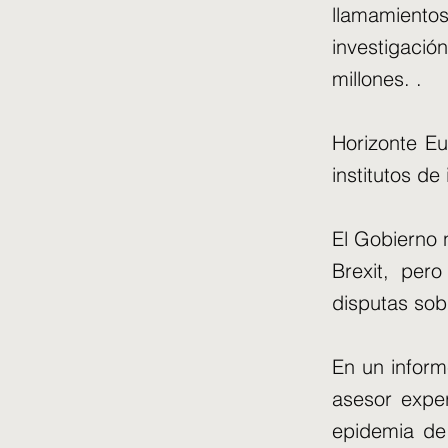
llamamiento
investigació
millones. .
Horizonte Eu
institutos d
El Gobierno 
Brexit, per
disputas sobr
En un inform
asesor expe
epidemia de