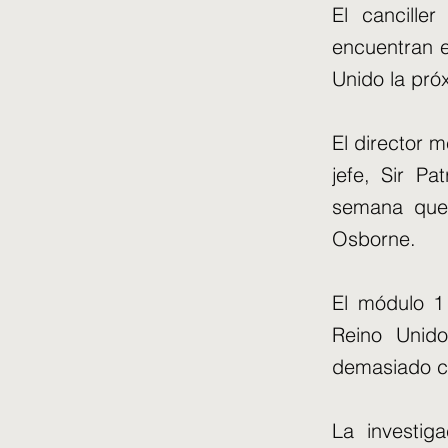
El cancille
encuentran e
Unido la pr
El director m
jefe, Sir Pa
semana que 
Osborne.
El módulo 1 
Reino Unido
demasiado ce
La investig