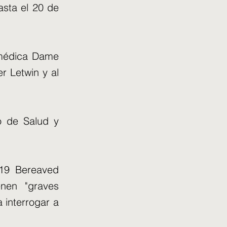
sta el 20 de
a médica Dame
er Letwin y al
o de Salud y
19 Bereaved
enen "graves
 interrogar a