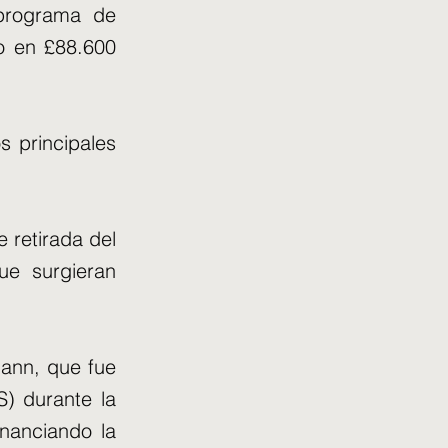
 programa de
do en £88.600
s principales
.
 retirada del
ue surgieran
mann, que fue
) durante la
nanciando la