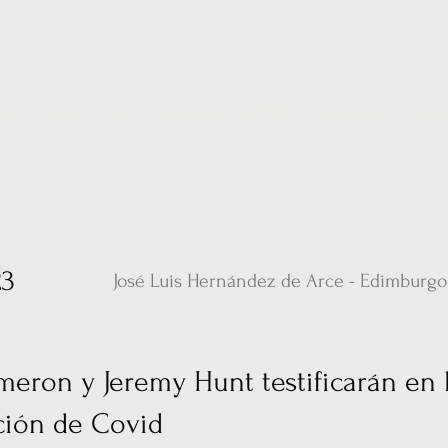
ias
Vídeos
Nuestro corresponsal en UK
Hemeroteca
Conta
23
José Luis Hernández de Arce - Edimburgo
eron y Jeremy Hunt testificarán en 
ción de Covid