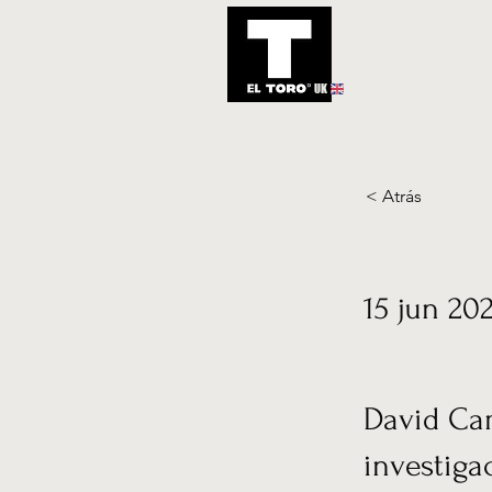
UK
Inicio
Notic
< Atrás
15 jun 20
David Cam
investiga