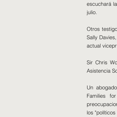
escuchará l
julio.
Otros testig
Sally Davies,
actual vicep
Sir Chris W
Asistencia So
Un abogado
Families fo
preocupacion
los "político