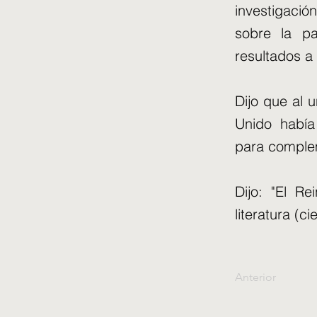
investigaci
sobre la pa
resultados a
Dijo que al 
Unido había 
para complem
Dijo: "El R
literatura (c
Anterior