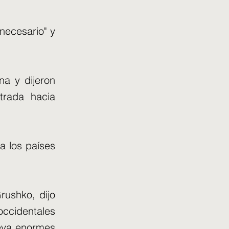
necesario" y
na y dijeron
trada hacia
a los países
rushko, dijo
occidentales
leva enormes