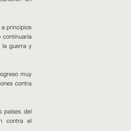
a principios
 continuaría
 la guerra y
progreso muy
iones contra
s países del
n contra el