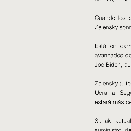
Cuando los p
Zelensky sonri
Está en cami
avanzados do
Joe Biden, aut
Zelensky tuit
Ucrania. Seg
estará más ce
Sunak actua
suministro 