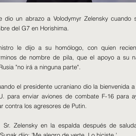
le dio un abrazo a Volodymyr Zelensky cuando s
bre del G7 en Horishima.
nistro le dijo a su homólogo, con quien recie
rminos de nombre de pila, que el apoyo a su n
Rusia "no irá a ninguna parte".
ando el presidente ucraniano dio la bienvenida a 
U. para enviar aviones de combate F-16 para a
ar contra los agresores de Putin.
 Sr. Zelensky en la espalda después de salud
 Sunak dijo: 'Me alegro de verte. Lo hiciste.'