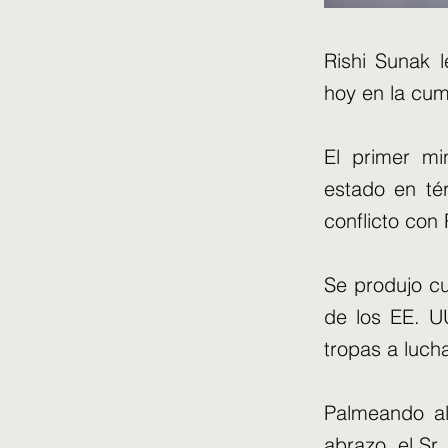
Rishi Sunak 
hoy en la cum
El primer mi
estado en té
conflicto con 
Se produjo cu
de los EE. U
tropas a luch
Palmeando al
abrazo, el Sr.