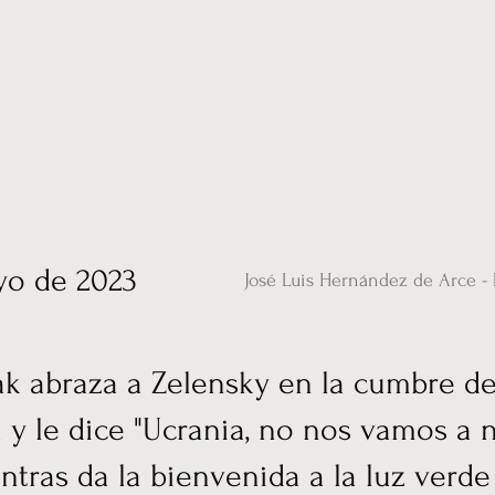
ias
Vídeos
Nuestro corresponsal en UK
Hemeroteca
Conta
yo de 2023
José Luis Hernández de Arce -
ak abraza a Zelensky en la cumbre d
 y le dice "Ucrania, no nos vamos a 
ntras da la bienvenida a la luz verde