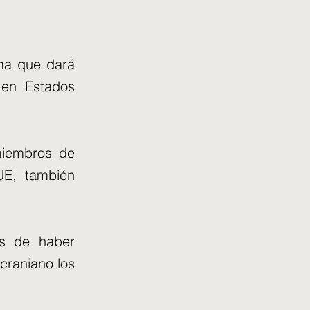
ima que dará
s en Estados
miembros de
UE, también
és de haber
craniano los