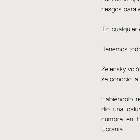
riesgos para e
'En cualquier
'Tenemos todo
Zelensky voló
se conoció la 
Habiéndolo re
dio una calu
cumbre en Hi
Ucrania.