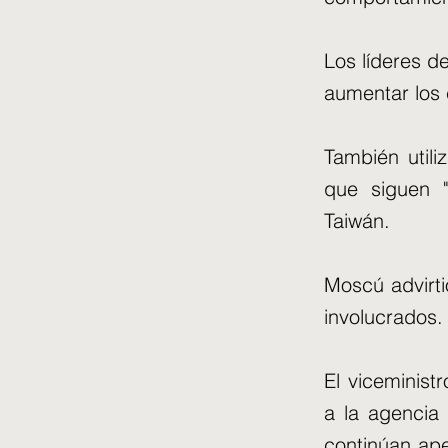
Los líderes d
aumentar los 
También utili
que siguen "
Taiwán.
Moscú advirti
involucrados.
El viceminist
a la agencia
continúan ap