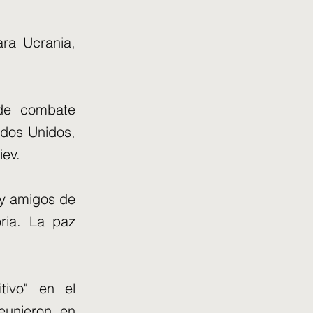
ara Ucrania,
 de combate
dos Unidos,
iev.
 y amigos de
ria. La paz
tivo" en el
eunieron en