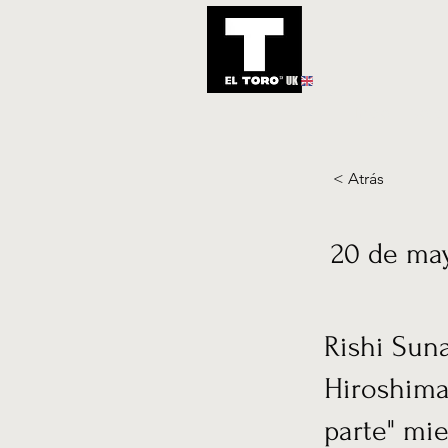
UK
Inicio
Notic
< Atrás
20 de ma
Rishi Sun
Hiroshima
parte" mie