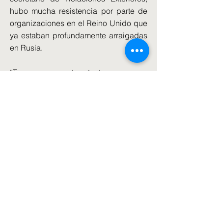
hubo mucha resistencia por parte de
organizaciones en el Reino Unido que
ya estaban profundamente arraigadas
en Rusia.
“Tenemos que estar atentos a eso con
respecto a China y tomar medidas
ahora para asegurarnos de que
estamos preparados”.
Antes de que Truss se pusiera de pie
para pronunciar su discurso, la
embajada china en el Reino Unido
emitió un comunicado advirtiendo que
su discurso “perjudicaría” a Gran
Bretaña, calificándolo de “movimiento
provocativo”.