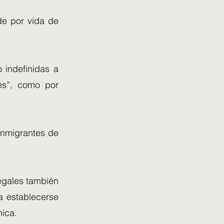
de por vida de
 indefinidas a
res”, como por
inmigrantes de
egales también
a establecerse
nica.