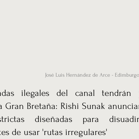
ias
Vídeos
Nuestro corresponsal en UK
Hemeroteca
Conta
José Luis Hernández de Arce - Edimburg
adas ilegales del canal tendrán 
 a Gran Bretaña: Rishi Sunak anunci
strictas diseñadas para disuad
es de usar 'rutas irregulares'