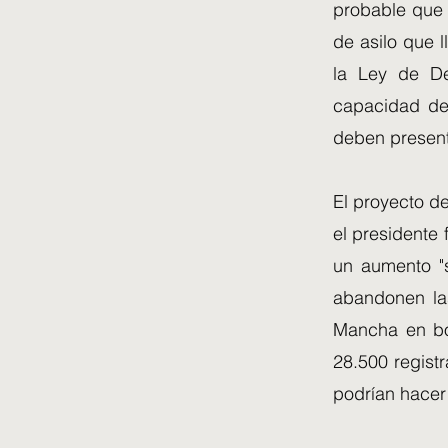
probable que e
de asilo que l
la Ley de De
capacidad del
deben present
El proyecto de
el presidente
un aumento "s
abandonen las
Mancha en bo
28.500 regist
podrían hacer 