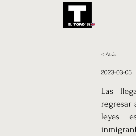
UK
Inicio
Notic
< Atrás
2023-03-05
Las lleg
regresar
leyes e
inmigrant