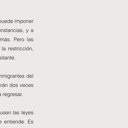
s puede imponer
nstancias, y a
 más. Pero las
a restricción,
itante.
nmigrantes del
arán dos veces
á regresar.
usen las leyes
e entiende. Es