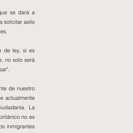
que se dará a
solicitar asilo
res.
 de ley, si es
e, no solo será
ar".
nte de nuestro
ue actualmente
iudadanía. La
ritánico no es
os inmigrantes