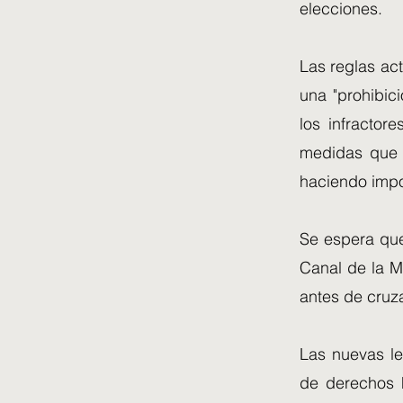
elecciones.
Las reglas ac
una "prohibic
los infractor
medidas que s
haciendo impos
Se espera que
Canal de la M
antes de cruza
Las nuevas le
de derechos h