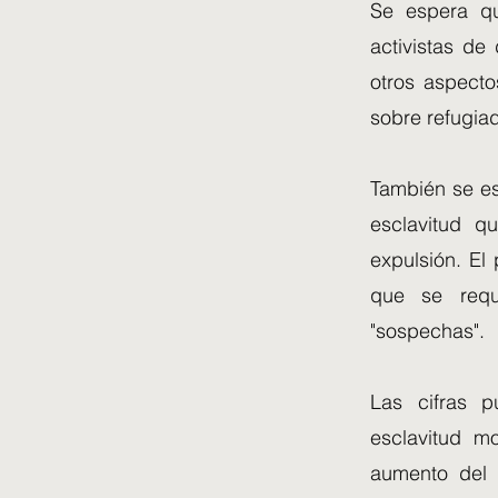
Se espera qu
activistas de
otros aspecto
sobre refugia
También se es
esclavitud q
expulsión. El
que se requ
"sospechas".
Las cifras p
esclavitud m
aumento del 