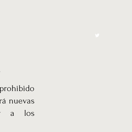
cto
El Toro España
o
prohibido
ará nuevas
ir a los