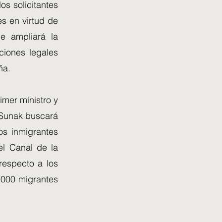
os solicitantes
es en virtud de
e ampliará la
aciones legales
ña.
imer ministro y
 Sunak buscará
os inmigrantes
el Canal de la
especto a los
0.000 migrantes