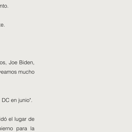
nto.
te.
os, Joe Biden,
os veamos mucho
n DC en junio".
idó el lugar de
ierno para la