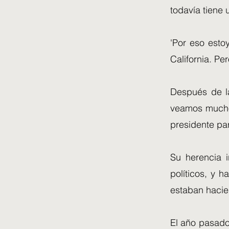
todavía tiene 
'Por eso esto
California. Pe
Después de la
veamos mucho 
presidente par
Su herencia 
políticos, y 
estaban hacien
El año pasado,