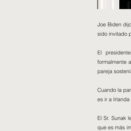
Joe Biden dijo
sido invitado
El president
formalmente a 
pareja sosten
Cuando la pare
es ir a Irlanda
El Sr. Sunak l
que es más imp