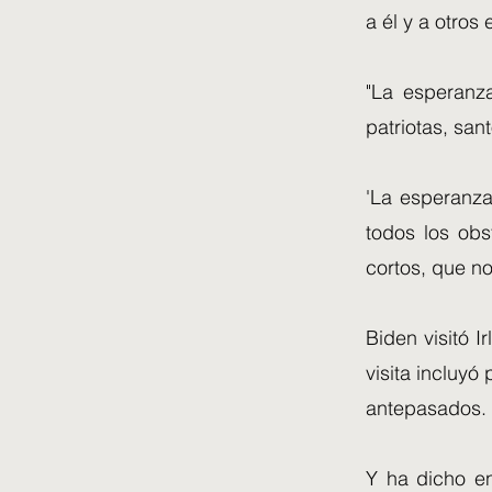
a él y a otros
"La esperanz
patriotas, sant
'La esperanza
todos los ob
cortos, que n
Biden visitó I
visita incluyó
antepasados.
Y ha dicho en