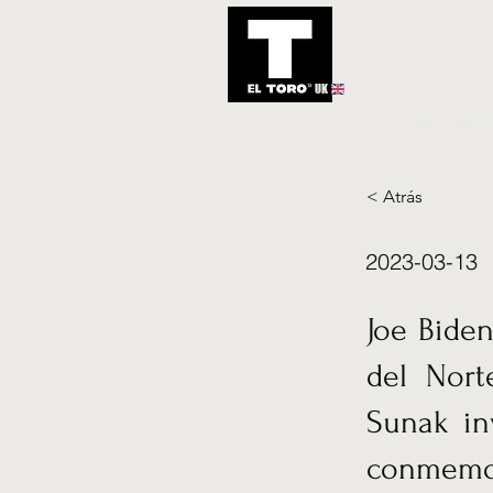
UK
Inicio
Notic
< Atrás
2023-03-13
Joe Biden
del Nort
Sunak in
conmemor