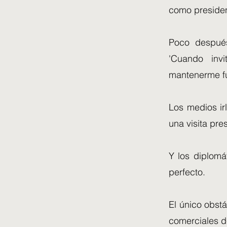
como presiden
Poco después
'Cuando invi
mantenerme fue
Los medios ir
una visita pre
Y los diplomá
perfecto.
El único obst
comerciales d