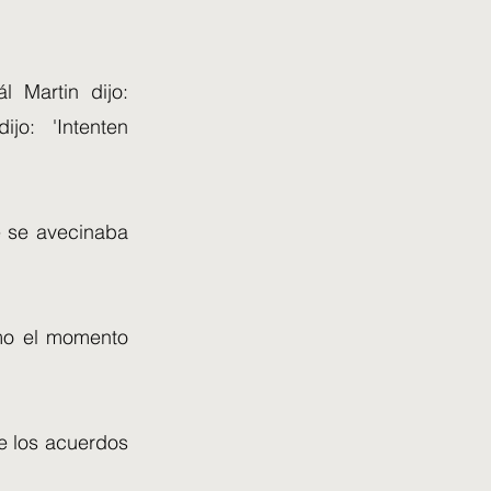
 Martin dijo:
jo: 'Intenten
e se avecinaba
omo el momento
re los acuerdos