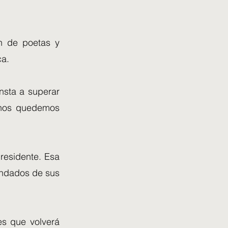
n de poetas y
ca.
nsta a superar
 nos quedemos
presidente. Esa
condados de sus
es que volverá