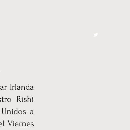
cto
El Toro España
o
ar Irlanda
tro Rishi
 Unidos a
l Viernes