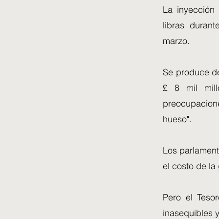
La inyección 
libras" durant
marzo.
Se produce de
£ 8 mil mil
preocupacione
hueso".
Los parlament
el costo de la
Pero el Teso
inasequibles 