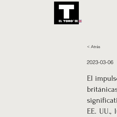
UK
Inicio
Notic
< Atrás
2023-03-06
El impuls
británic
significa
EE. UU., 