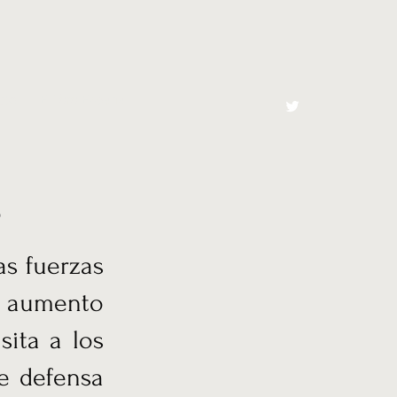
cto
El Toro España
o
as fuerzas
n aumento
sita a los
de defensa