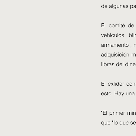
de algunas pa
El comité de
vehículos b
armamento", m
adquisición mi
libras del din
El exlíder co
esto. Hay una
"El primer mi
que "lo que se