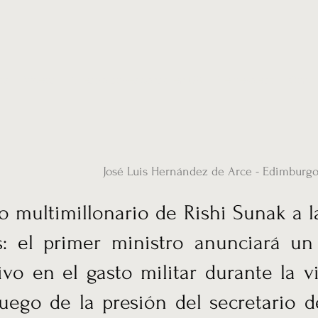
ias
Vídeos
Nuestro corresponsal en UK
Hemeroteca
Conta
José Luis Hernández de Arce - Edimburg
o multimillonario de Rishi Sunak a l
as: el primer ministro anunciará u
tivo en el gasto militar durante la vi
luego de la presión del secretario 