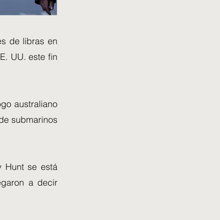
s de libras en
E. UU. este fin
ogo australiano
l de submarinos
my Hunt se está
garon a decir