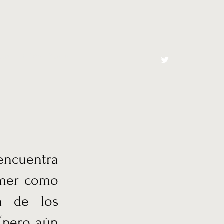
cto
El Toro España
 encuentra
armer como
ja de los
(pero aún