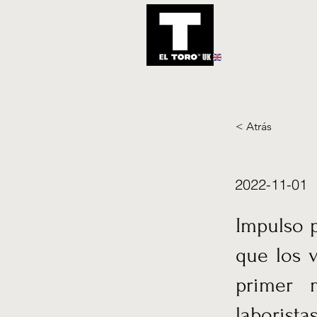
UK
Inicio
Notic
< Atrás
2022-11-01
Impulso 
que los 
primer 
laborist