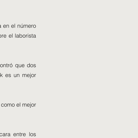
a en el número
e el laborista
contró que dos
ak es un mejor
r como el mejor
ara entre los