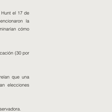
y Hunt el 17 de
encionaron la
minarían cómo
ucación (30 por
reían que una
ran elecciones
servadora.