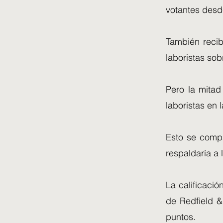
votantes desd
También recib
laboristas so
Pero la mitad
laboristas en 
Esto se compa
respaldaría a
La calificació
de Redfield &
puntos.