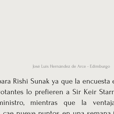
ias
Vídeos
Nuestro corresponsal en UK
Hemeroteca
Conta
José Luis Hernández de Arce - Edimburgo
para Rishi Sunak ya que la encuesta
votantes lo prefieren a Sir Keir St
ministro, mientras que la venta
as cae nueve puntos en una semana 