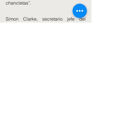
chancletas”.
Simon Clarke, secretario jefe del
Tesoro, agregó: “No podemos darnos
el lujo de esperar para ayudar a las
familias, necesitan apoyo ahora. Liz
reducirá los impuestos en siete
semanas, no en siete años.
Las papeletas de votación llegarán a
las puertas a partir de hoy, y es
probable que muchos miembros
devuelvan sus boletas mucho antes de
la fecha límite del 2 de septiembre.
El resultado se anunciará el 5 de