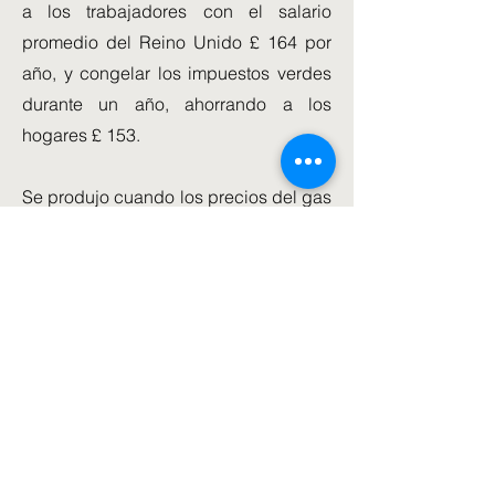
a los trabajadores con el salario
promedio del Reino Unido £ 164 por
año, y congelar los impuestos verdes
durante un año, ahorrando a los
hogares £ 153.
Se produjo cuando los precios del gas
en Europa aumentaron otro 20 por
ciento cuando Rusia cortó los
suministros en sus intentos de
convertir la energía en un arma.
Michael Lewis, director ejecutivo del
gigante de la energía E.on, pidió ayer
más ayuda del gobierno para las
familias más pobres este invierno y