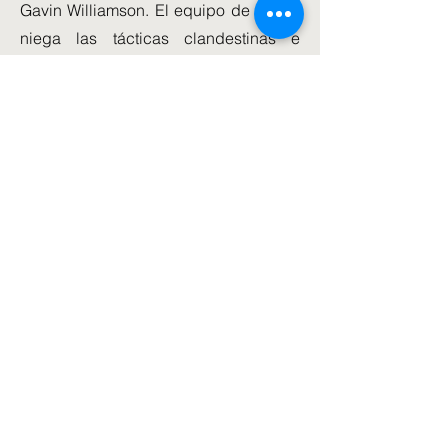
Gavin Williamson. El equipo de Sunak
niega las tácticas clandestinas e
insiste en que Sir Gavin no tiene un
papel formal.
Pero los conservadores de alto rango
dijeron ayer que los partidarios de
Sunak estaban haciendo un "esfuerzo
concertado" para bloquear las
posibilidades del secretario de
Relaciones Exteriores.
El parlamentario conservador Steve
Baker, un partidario de Truss, dijo que
creía que los parlamentarios
individuales "ocasionalmente votaban