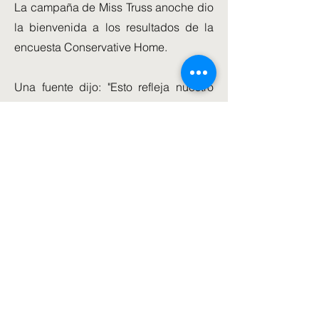
La campaña de Miss Truss anoche dio
la bienvenida a los resultados de la
encuesta Conservative Home.
Una fuente dijo: "Esto refleja nuestro
creciente impulso y la sensación de
que Liz es la única candidata para
rivalizar con Rishi, que es un peso
pesado en la economía con un plan
claro y la capacidad de cumplirlo
desde el primer día".
Pero en general, Kemi Badenoch
encabezó la encuesta. Cuando se les
preguntó a quién preferirían, el 31 por
ciento eligió al exministro de Igualdad.