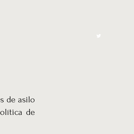
cto
El Toro España
s de asilo
lítica de