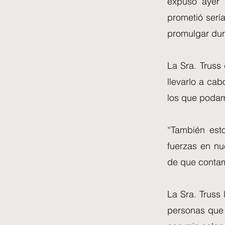
expuso ayer 
prometió serí
promulgar dur
La Sra. Truss 
llevarlo a cab
los que podamo
“También est
fuerzas en nu
de que contam
La Sra. Truss 
personas que 