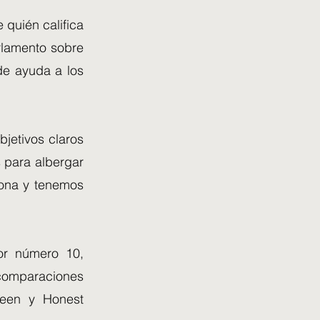
 quién califica
arlamento sobre
de ayuda a los
bjetivos claros
s para albergar
iona y tenemos
sor número 10,
 comparaciones
teen y Honest