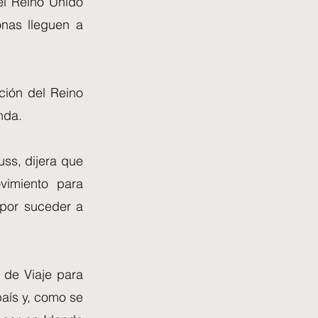
el Reino Unido
onas lleguen a
ción del Reino
nda.
uss, dijera que
vimiento para
a por suceder a
n de Viaje para
país y, como se