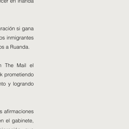
ecer en Irlanda
gración si gana
los inmigrantes
os a Ruanda.
on The Mail el
nak prometiendo
nto y logrando
s afirmaciones
en el gabinete,