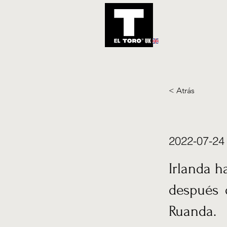
UK
Inicio
Notic
< Atrás
2022-07-24
Irlanda h
después 
Ruanda.