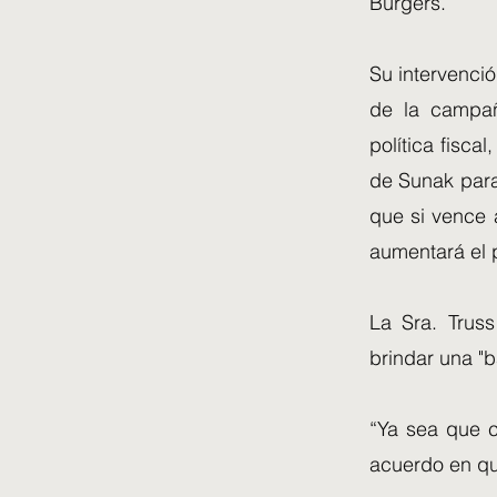
Burgers.
Su intervenció
de la campañ
política fisca
de Sunak para 
que si vence 
aumentará el p
La Sra. Trus
brindar una "b
“Ya sea que c
acuerdo en qu