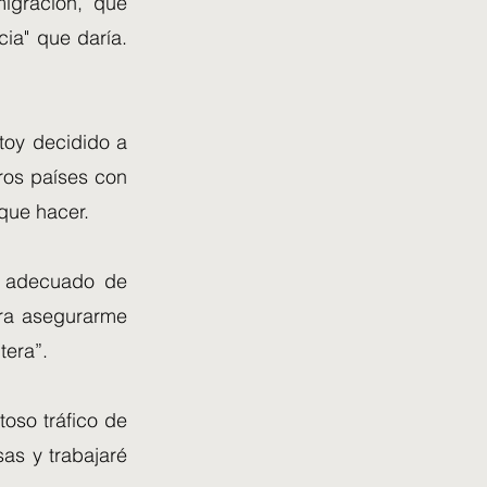
igración, que
ia" que daría.
stoy decidido a
tros países con
 que hacer.
l adecuado de
ara asegurarme
tera”.
toso tráfico de
as y trabajaré