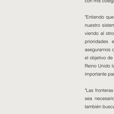
con mis coleg
"Entiendo que
nuestro siste
viendo al otr
prioridades
asegurarnos d
el objetivo d
Reino Unido la
importante pa
"Las frontera
sea necesari
también busca