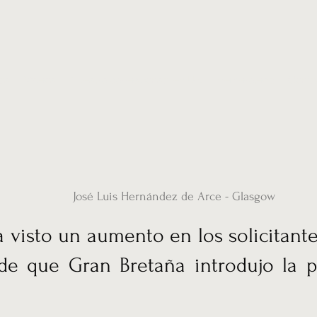
ias
Vídeos
Nuestro corresponsal en UK
Hemeroteca
Conta
José Luis Hernández de Arce - Glasgow
a visto un aumento en los solicitante
de que Gran Bretaña introdujo la po