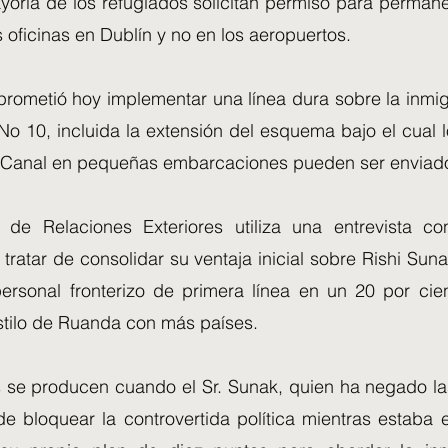
ayoría de los refugiados solicitan permiso para perman
s oficinas en Dublín y no en los aeropuertos.
 prometió hoy implementar una línea dura sobre la inmi
 No 10, incluida la extensión del esquema bajo el cual 
l Canal en pequeñas embarcaciones pueden ser enviad
 de Relaciones Exteriores utiliza una entrevista c
tratar de consolidar su ventaja inicial sobre Rishi Su
ersonal fronterizo de primera línea en un 20 por cie
stilo de Ruanda con más países.
se producen cuando el Sr. Sunak, quien ha negado la
de bloquear la controvertida política mientras estaba 