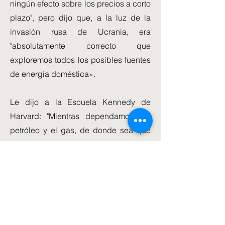
ningún efecto sobre los precios a corto
plazo", pero dijo que, a la luz de la
invasión rusa de Ucrania, era
"absolutamente correcto que
exploremos todos los posibles fuentes
de energía doméstica».
Le dijo a la Escuela Kennedy de
Harvard: "Mientras dependamos del
petróleo y el gas, de donde sea que
provengan, todos somos vulnerables a
la influencia maligna de Putin en los
mercados globales".
Se produce cuando el Gobierno se
prepara para presentar mañana su