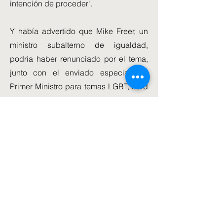
intención de proceder'.
Y había advertido que Mike Freer, un
ministro subalterno de igualdad,
podría haber renunciado por el tema,
junto con el enviado especial del
Primer Ministro para temas LGBT, Lord
Herbert.
Solo el miércoles, Freer dijo a los
parlamentarios que el gobierno seguía
"totalmente comprometido" a presentar
propuestas para prohibir la terapia de
conversión.
A las pocas horas de la noticia, el