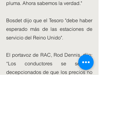
pluma. Ahora sabemos la verdad."
Bosdet dijo que el Tesoro "debe haber
esperado más de las estaciones de
servicio del Reino Unido".
El portavoz de RAC, Rod Dennis, dijo:
“Los conductores se sentirán
decepcionados de que los precios no
hayan bajado más desde el recorte
del impuesto sobre el combustible de
la semana pasada.
“Dado que el impuesto se cobra sobre
el costo mayorista del combustible, es
posible que algunos minoristas