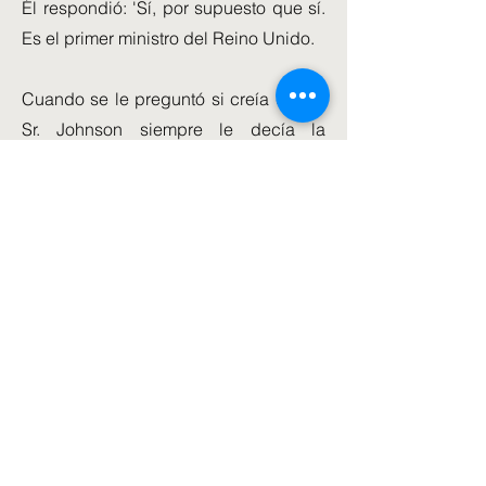
Él respondió: 'Sí, por supuesto que sí.
Es el primer ministro del Reino Unido.
Cuando se le preguntó si creía que el
Sr. Johnson siempre le decía la
'verdad al 100 por ciento', el canciller
dijo: 'Sí, por supuesto que sí. Él es el
Primer Ministro, lo apoyo y trabajamos
arduamente para cumplir con las
cosas para las que fuimos elegidos.'
Se le preguntó al Sr. Sunak si creía que
la fila Partygate había dañado la
confianza del público en el Gobierno.
Él dijo: 'Sí, creo que sí. Y, sabes,