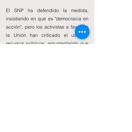
El SNP ha defendido la medida,
insistiendo en que es "democracia en
acción", pero los activistas a favor de
la Unión han criticado el uso de
recursos públicos, argumentando que
la Sra. Sturgeon debería centrarse por
completo en la recuperación de
Escocia de la pandemia de
coronavirus.
La Sra. Sturgeon dijo en su 'Programa
de Gobierno' el año pasado que se
reanudaría el trabajo para elaborar un
'prospecto detallado' para la
independencia.