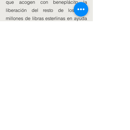
que acogen con beneplácito la
liberación del resto de los 286
millones de libras esterlinas en ayuda
del Reino Unido anunciada hace seis
meses, pero agregaron: “Sin embargo,
esta suma asciende a solo 7,15 libras
esterlinas por cada una de las 40
millones de personas que ahora están
en riesgo en Afganistán.
“El gobierno debe proporcionar con
urgencia fondos humanitarios
adicionales que reflejen este nivel de
necesidad desesperada.
“También debería usar su influencia