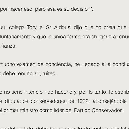
 por hacer eso, pero esa es su decisión".
su colega Tory, el Sr. Aldous, dijo que no creía que 
luntariamente y que la única forma era obligarlo a ren
nfianza.
mucho examen de conciencia, he llegado a la conclu
o debe renunciar", tuiteó.
e no tiene intención de hacerlo y, por lo tanto, le escrib
e diputados conservadores de 1922, aconsejándole
l primer ministro como líder del Partido Conservador".
las del partido, debe haber un voto de confianza si 54