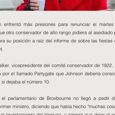
n enfrentó más presiones para renunciar el martes
e otro conservador de alto rango pidiera al asediado p
ra su posición a raíz del informe de sobre las fiestas
t.
alker, vicepresidente del comité conservador de 1922, 
ra por el llamado Partygate que Johnson debería consid
" si dejaba el número 10.
 el parlamentario de Broxbourne no llegó a pedir d
primer ministro, diciendo que había hecho "muchas cos
 el levantamiento del bloqueo, y agregó que dejar el p