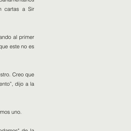
n cartas a Sir
ando al primer
que este no es
istro. Creo que
nto”, dijo a la
amos uno.
podamos" de la