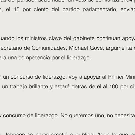
, el 15 por ciento del partido parlamentario, envía
ando los ministros clave del gabinete continúan apoy
l secretario de Comunidades, Michael Gove, argumenta 
ra una competencia por el liderazgo.
r un concurso de liderazgo. Voy a apoyar al Primer Min
un trabajo brillante y estaré detrás de él al 100 por cie
y concurso de liderazgo. No queremos uno, no necesit
o, Johnson se comprometió a publicar "todo lo que 