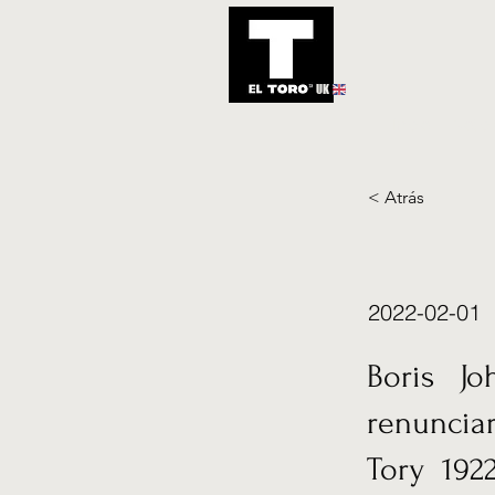
UK
Inicio
Notic
< Atrás
2022-02-01
Boris J
renunciar
Tory 192