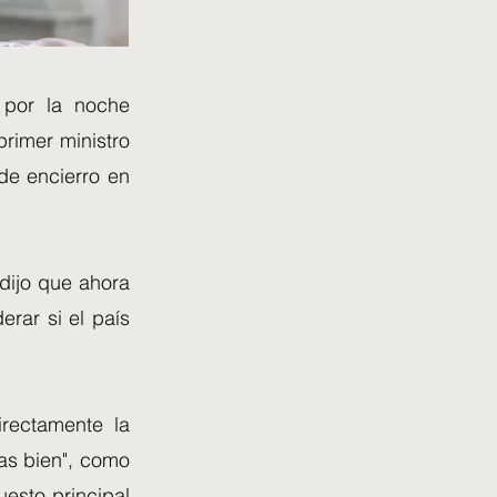
 por la noche
rimer ministro
 de encierro en
dijo que ahora
erar si el país
irectamente la
as bien", como
uesto principal