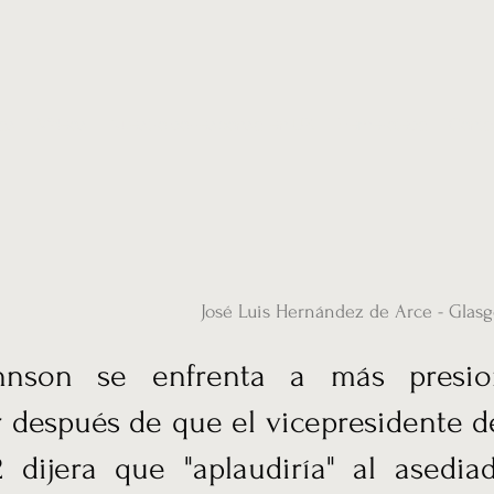
ias
Vídeos
Nuestro corresponsal en UK
Hemeroteca
Conta
José Luis Hernández de Arce - Glas
ohnson se enfrenta a más presio
 después de que el vicepresidente 
2 dijera que "aplaudiría" al asedia