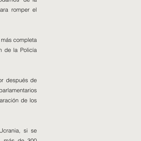
para romper el
ón más completa
n de la Policía
ior después de
rlamentarios
laración de los
crania, si se
las más de 300