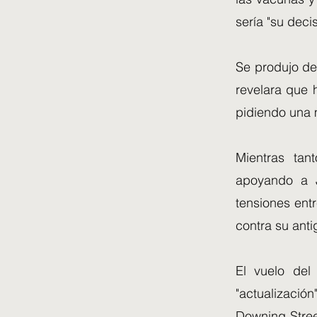
sería "su decis
Se produjo de
revelara que 
pidiendo una 
Mientras tan
apoyando a J
tensiones entr
contra su anti
El vuelo del
"actualizació
Downing Stree