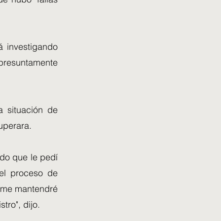
á investigando
presuntamente
a situación de
uperara.
ndo que le pedí
el proceso de
s me mantendré
tro", dijo.