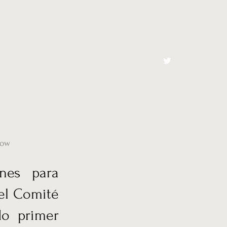
cto
El Toro España
gow
nes para
del Comité
do primer