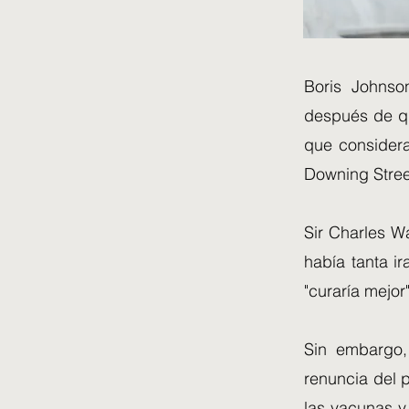
Boris Johnso
después de qu
que considera
Downing Stree
Sir Charles W
había tanta i
"curaría mejor
Sin embargo,
renuncia del 
las vacunas y