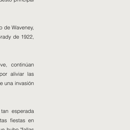
do de Waveney,
Brady de 1922,
ove, continúan
r aliviar las
ce una invasión
 tan esperada
tas fiestas en
e hubo "fallas