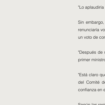
"Lo aplaudiría
Sin embargo, 
renunciaría vo
un voto de co
"Después de 
primer ministr
"Está claro qu
del Comité d
confianza en e
Según las reg