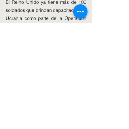
El Reino Unido ya tiene más de 100
soldados que brindan capacitación en
Ucrania como parte de la Operación
Orbital.
También hay 900 militares británicos
con base en Estonia, y un Escuadrón
de Caballería Ligera de alrededor de
150 personas está desplegado en
Polonia, dijo el No. 10.
Se produce después de que Johnson
pidiera a los jefes de defensa y
seguridad que consideraran más
opciones militares defensivas en
Europa durante una sesión informativa