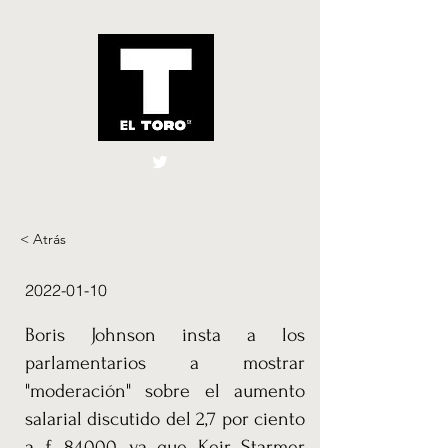
El Toro España
UK
< Atrás
2022-01-10
Boris Johnson insta a los
parlamentarios a mostrar
"moderación" sobre el aumento
salarial discutido del 2,7 por ciento
a £ 84,000, ya que Keir Starmer