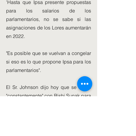
'Hasta que Ipsa presente propuestas
para los salarios de los
parlamentarios, no se sabe si las
asignaciones de los Lores aumentarán
en 2022.
"Es posible que se vuelvan a congelar
si eso es lo que propone Ipsa para los
parlamentarios".
El Sr. Johnson dijo hoy que se reúne
"constantemente" con Rishi Sunak para
encontrar soluciones a la crisis del
costo de vida, ya que insinuó que el
Gobierno está a punto de tomar
medidas.