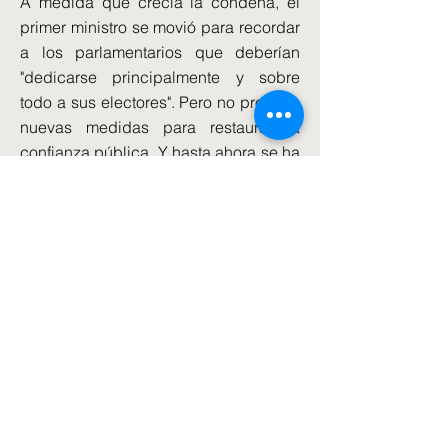
A medida que crecía la condena, el
primer ministro se movió para recordar
a los parlamentarios que deberían
"dedicarse principalmente y sobre
todo a sus electores". Pero no propuso
nuevas medidas para restaurar la
confianza pública. Y hasta ahora se ha
negado a ofrecer disculpas por abrir
una línea de ataque dañina para los
laboristas.
Un aliado de Sunak dijo que veía los
eventos de la semana pasada como
"un error" y creía que "alguien en el
gabinete debe señalar ese punto".
Las fuentes número 10 restaron
importancia a las sugerencias de las