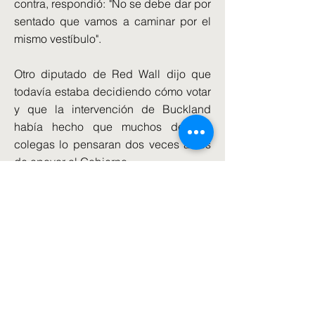
contra, respondió: "No se debe dar por
sentado que vamos a caminar por el
mismo vestíbulo".
Otro diputado de Red Wall dijo que
todavía estaba decidiendo cómo votar
y que la intervención de Buckland
había hecho que muchos de sus
colegas lo pensaran dos veces antes
de apoyar al Gobierno.
Mel Stride, presidente conservador del
Comité del Tesoro, ha exigido que
antes de la votación el canciller
proporcione un desglose de cuántos
jubilados tendrán que vender sus
casas bajo los nuevos planes.