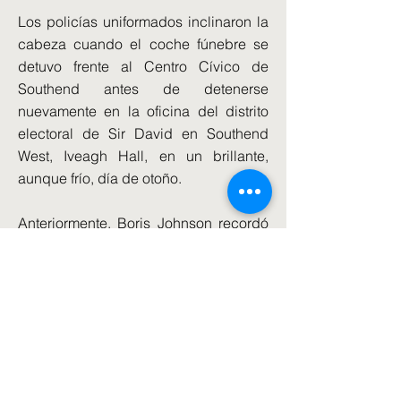
Los policías uniformados inclinaron la
cabeza cuando el coche fúnebre se
detuvo frente al Centro Cívico de
Southend antes de detenerse
nuevamente en la oficina del distrito
electoral de Sir David en Southend
West, Iveagh Hall, en un brillante,
aunque frío, día de otoño.
Anteriormente, Boris Johnson recordó
cómo estaba en medio de un día fuera
del gabinete en Bristol cuando se
enteró de la muerte del diputado
veterano, y que cuando se lo dijo a sus
colegas, varios "se derrumbaron".
Le dijo a BBC Radio Essex: "Estaba