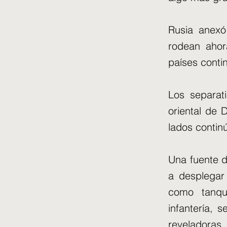
Rusia anexó
rodean ahor
países conti
Los separat
oriental de
lados continú
Una fuente d
a desplegar 
como tanque
infantería,
reveladoras