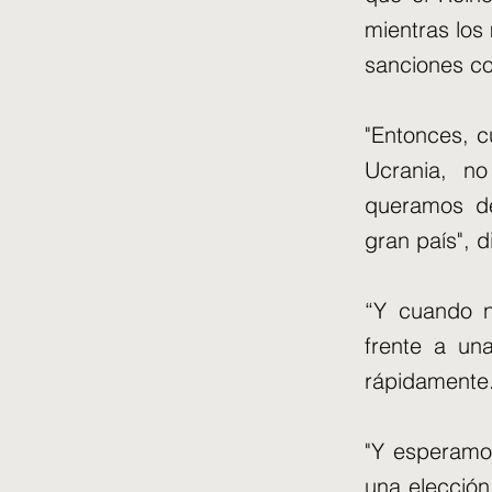
mientras los
sanciones co
"Entonces, 
Ucrania, n
queramos de
gran país", d
“Y cuando n
frente a una
rápidamente
"Y esperamo
una elección