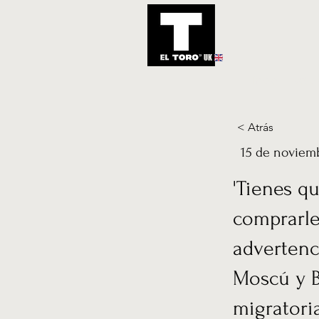
UK
Inicio
Notic
< Atrás
15 de noviem
'Tienes qu
comprarle
advertenc
Moscú y Bi
migratori