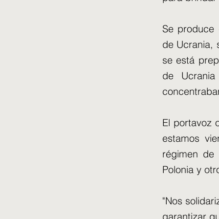
Se produce 
de Ucrania, 
se está prep
de Ucrania
concentraban
El portavoz o
estamos vie
régimen de 
Polonia y otr
"Nos solidar
garantizar q