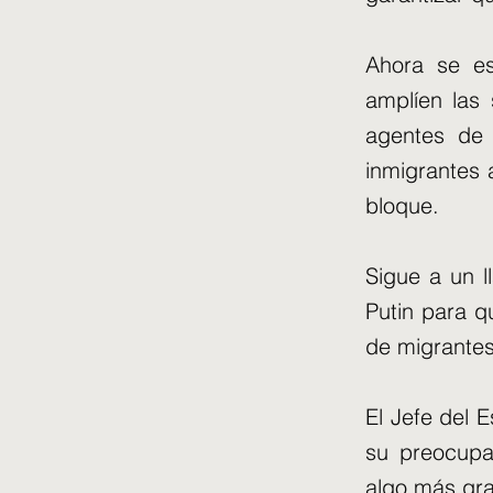
Ahora se es
amplíen las 
agentes de 
inmigrantes 
bloque.
Sigue a un l
Putin para q
de migrantes
El Jefe del 
su preocupa
algo más gra