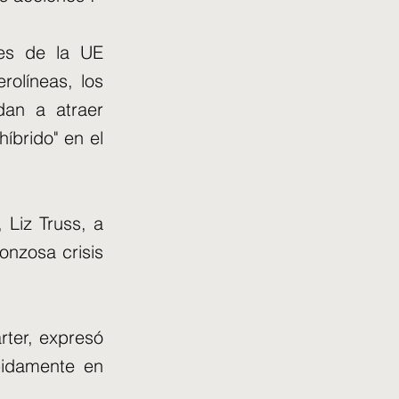
res de la UE
rolíneas, los
dan a atraer
íbrido" en el
 Liz Truss, a
onzosa crisis
rter, expresó
pidamente en