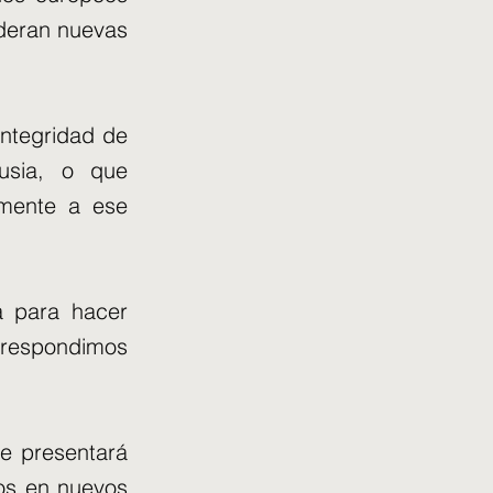
ideran nuevas
ntegridad de
usia, o que
amente a ese
a para hacer
, respondimos
e presentará
sos en nuevos