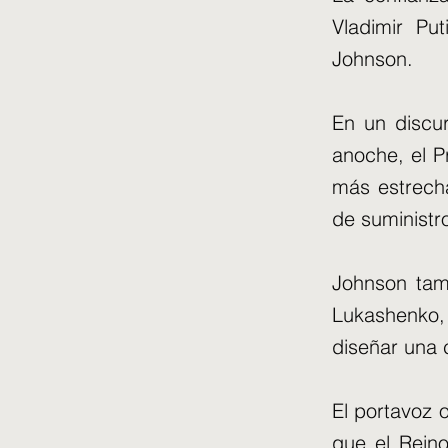
Vladimir Pu
Johnson.
En un discu
anoche, el P
más estrecha
de suministr
Johnson tamb
Lukashenko, 
diseñar una 
El portavoz of
que el Rein