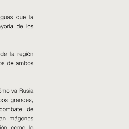
aguas que la
yoría de los
de la región
dos de ambos
cómo va Rusia
ipos grandes,
e combate de
can imágenes
ción como lo