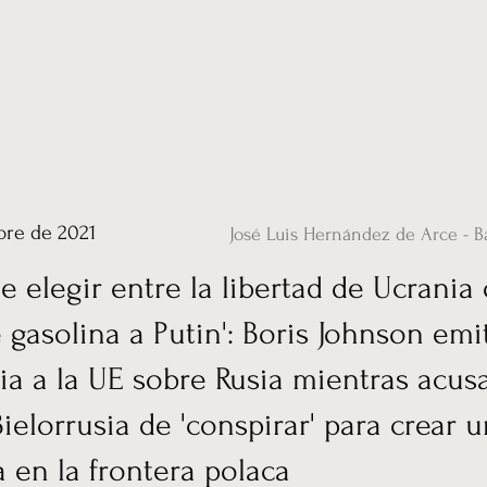
ias
Vídeos
Nuestro corresponsal en UK
Hemeroteca
Conta
bre de 2021
José Luis Hernández de Arce - B
e elegir entre la libertad de Ucrania
 gasolina a Putin': Boris Johnson emi
ia a la UE sobre Rusia mientras acus
elorrusia de 'conspirar' para crear u
a en la frontera polaca