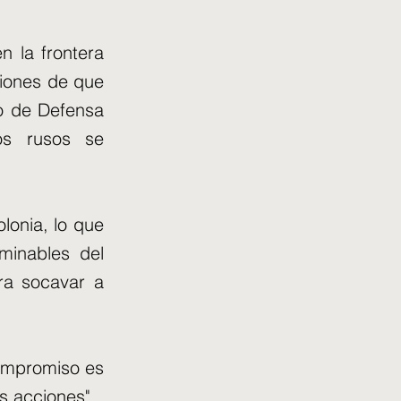
 la frontera
ciones de que
io de Defensa
os rusos se
olonia, lo que
minables del
ra socavar a
compromiso es
s acciones".