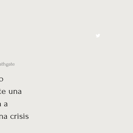
cto
El Toro España
athgate
 o
te una
a a
na crisis