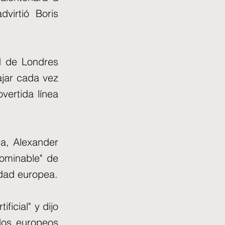
virtió Boris
d de Londres
ajar cada vez
vertida línea
ia, Alexander
bominable" de
idad europea.
ificial" y dijo
dos europeos