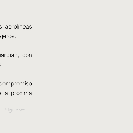
 aerolíneas
ajeros.
ardian, con
s.
 compromiso
 la próxima
Siguiente