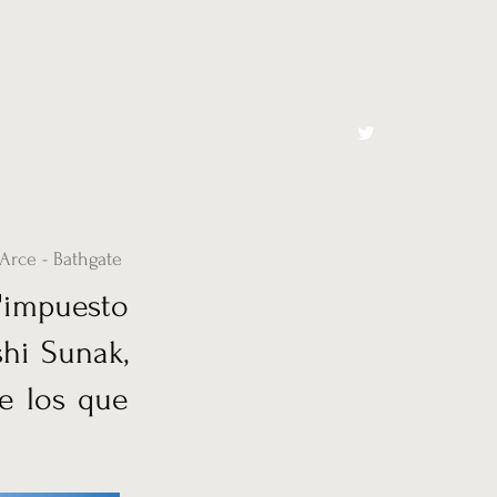
cto
El Toro España
Arce - Bathgate
'impuesto
shi Sunak,
re los que