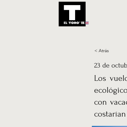
UK
Inicio
Notic
< Atrás
23 de octub
Los vuel
ecológico
con vacac
costaría