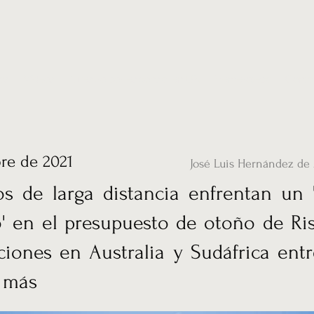
ias
Vídeos
Nuestro corresponsal en UK
Hemeroteca
Conta
re de 2021
José Luis Hernández de 
os de larga distancia enfrentan un 
' en el presupuesto de otoño de Ri
iones en Australia y Sudáfrica ent
n más