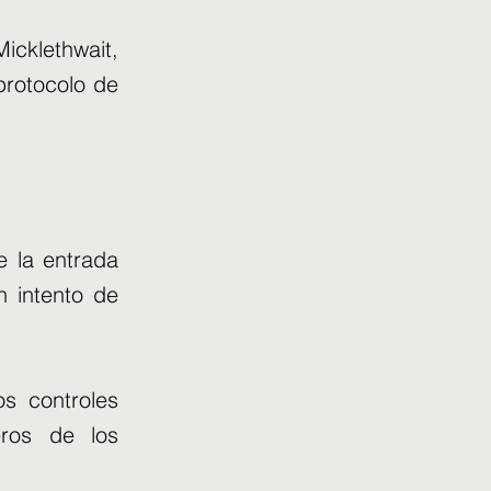
cklethwait,
protocolo de
 la entrada
 intento de
os controles
eros de los