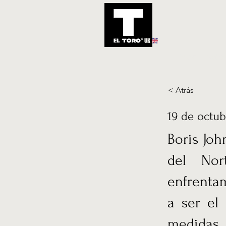
UK
Inicio
Notic
< Atrás
19 de octub
Boris Joh
del Nor
enfrentam
a ser el
medidas 