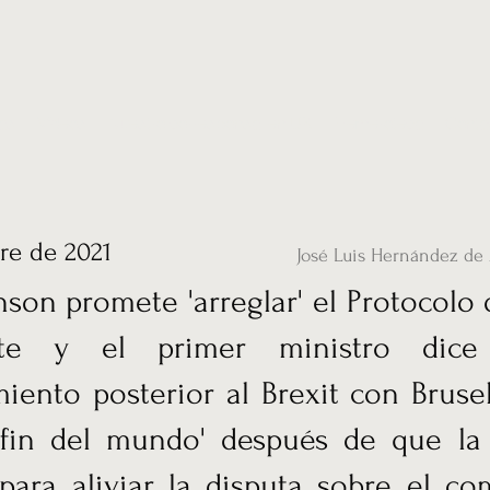
ias
Vídeos
Nuestro corresponsal en UK
Hemeroteca
Conta
re de 2021
José Luis Hernández de 
nson promete 'arreglar' el Protocolo 
te y el primer ministro dic
iento posterior al Brexit con Bruse
 fin del mundo' después de que l
para aliviar la disputa sobre el co