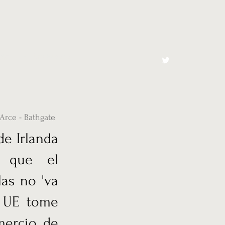
cto
El Toro España
Arce - Bathgate
de Irlanda
e que el
las no 'va
a UE tome
mercio de