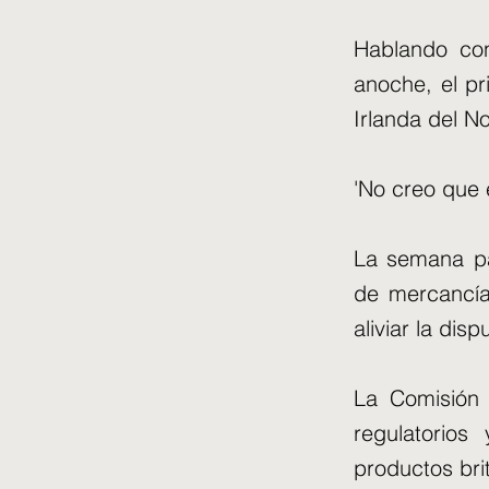
Hablando con
anoche, el pr
Irlanda del No
'No creo que 
La semana pa
de mercancía
aliviar la dis
La Comisión 
regulatorios
productos bri