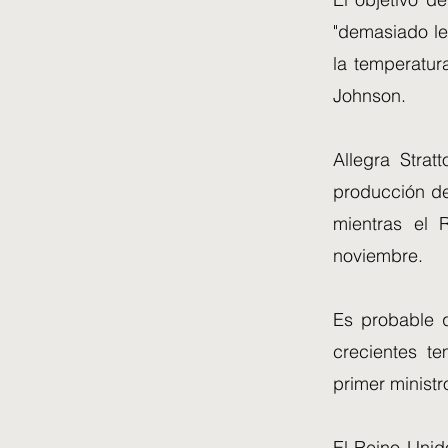
"demasiado le
la temperatur
Johnson.
Allegra Strat
producción de
mientras el
noviembre.
Es probable 
crecientes t
primer ministr
El Reino Unido