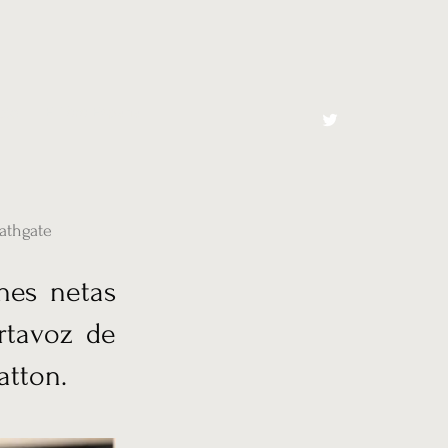
cto
El Toro España
athgate
nes netas
ortavoz de
atton.