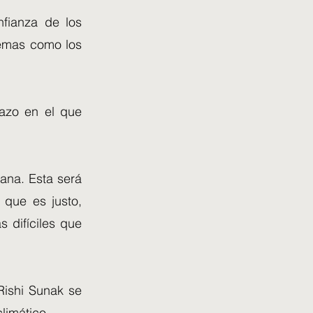
nfianza de los
temas como los
lazo en el que
ana. Esta será
 que es justo,
s difíciles que
 Rishi Sunak se
limático.