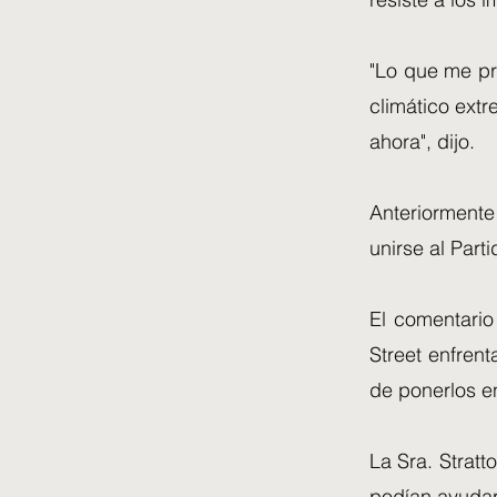
"Lo que me pr
climático ext
ahora", dijo.
Anteriorment
unirse al Part
El comentari
Street enfrent
de ponerlos en
La Sra. Stratt
podían ayudar