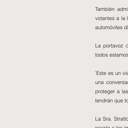
También admit
votantes a la
automóviles di
La portavoz d
todos estamos
'Este es un v
una conversac
proteger a la
tendrán que t
La Sra. Stratt
resiste a los 