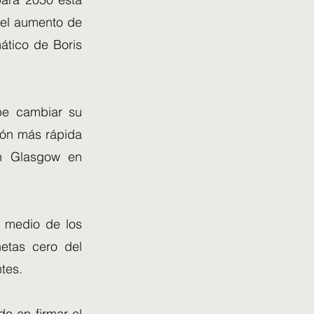
 el aumento de
ático de Boris
ebe cambiar su
ión más rápida
n Glasgow en
 medio de los
netas cero del
tes.
do en firmar el