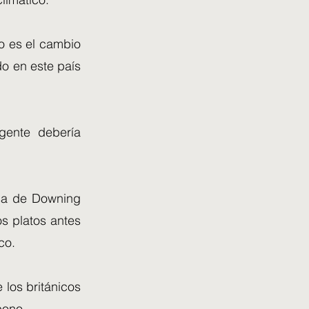
o es el cambio
o en este país
gente debería
nsa de Downing
os platos antes
co.
 los británicos
bono.