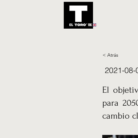
UK
Inicio
Notic
< Atrás
2021-08-
El objet
para 2050
cambio cl