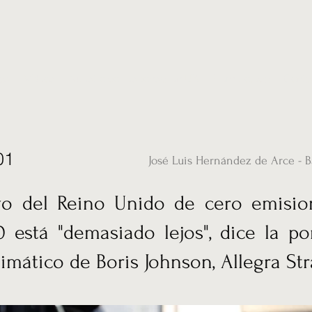
ias
Vídeos
Nuestro corresponsal en UK
Hemeroteca
Conta
01
José Luis Hernández de Arce - B
ivo del Reino Unido de cero emisio
 está "demasiado lejos", dice la p
imático de Boris Johnson, Allegra Str