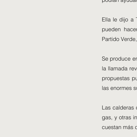
Ella le dijo 
pueden hacer
Partido Verde,
Se produce en
la llamada re
propuestas pu
las enormes s
Las calderas 
gas, y otras i
cuestan más d