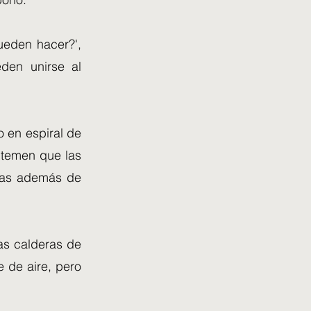
ueden hacer?',
den unirse al
 en espiral de
 temen que las
inas además de
as calderas de
e de aire, pero