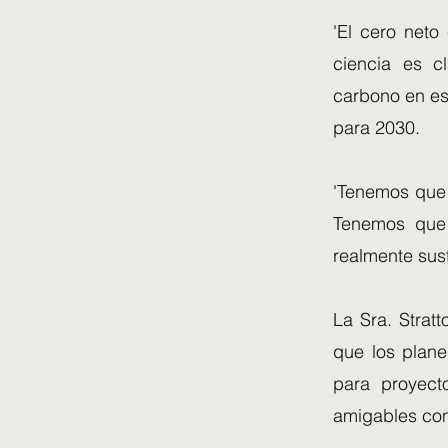
'El cero neto
ciencia es c
carbono en es
para 2030.
'Tenemos que s
Tenemos que
realmente sust
La Sra. Strat
que los plan
para proyect
amigables con