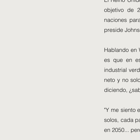
objetivo de 
naciones par
preside Johns
Hablando en W
es que en es
industrial ve
neto y no sol
diciendo, ¿sa
"Y me siento 
solos, cada p
en 2050... pe