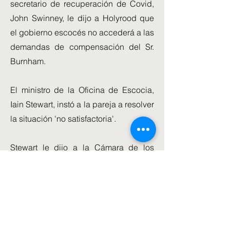
secretario de recuperación de Covid,
John Swinney, le dijo a Holyrood que
el gobierno escocés no accederá a las
demandas de compensación del Sr.
Burnham.
El ministro de la Oficina de Escocia,
Iain Stewart, instó a la pareja a resolver
la situación 'no satisfactoria'.
Stewart le dijo a la Cámara de los
Comunes: "El problema entre el
alcalde del Gran Manchester y el
Primer Ministro claramente no es
satisfactorio y les insto a ambos a que
lleguen a un acuerdo muy sensato