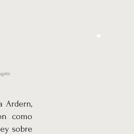
cto
El Toro España
hgate
a Ardern,
ión como
ley sobre