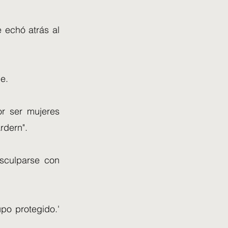
 echó atrás al
he.
or ser mujeres
rdern".
isculparse con
po protegido.'