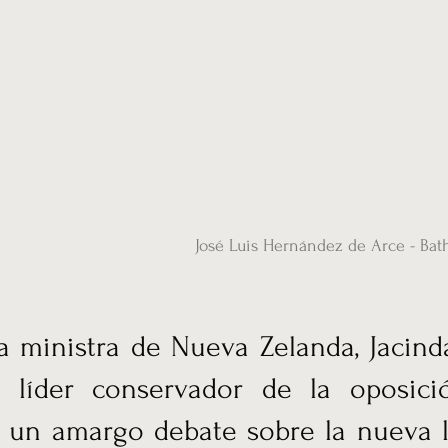
ias
Vídeos
Nuestro corresponsal en UK
Hemeroteca
Conta
José Luis Hernández de Arce - Bat
a ministra de Nueva Zelanda, Jacind
al líder conservador de la oposic
n un amargo debate sobre la nueva 