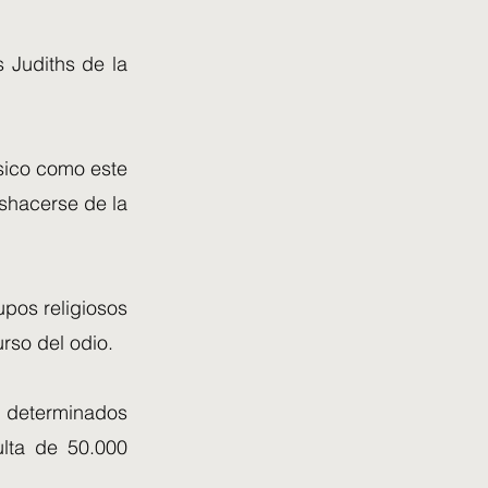
 Judiths de la
ásico como este
shacerse de la
upos religiosos
rso del odio.
 determinados
lta de 50.000