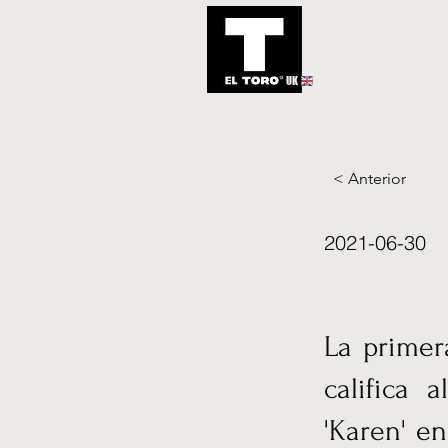
UK
Inicio
Notic
< Anterior
2021-06-30
La primer
califica 
'Karen' e