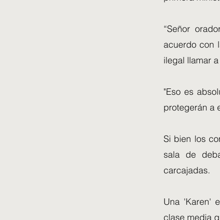
“Señor orado
acuerdo con l
ilegal llamar a
"Eso es absol
protegerán a e
Si bien los co
sala de deba
carcajadas.
Una 'Karen' e
clase media q