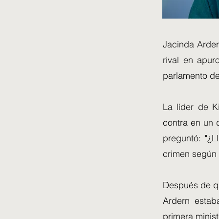
Jacinda Arder
rival en apu
parlamento d
La líder de Ki
contra en un d
preguntó: "¿
crimen según 
Después de que
Ardern estaba
primera minis