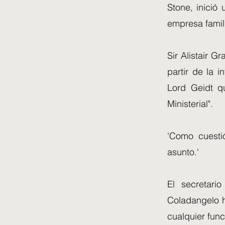
Stone, inició
empresa famil
Sir Alistair G
partir de la 
Lord Geidt q
Ministerial".
'Como cuesti
asunto.'
El secretari
Coladangelo h
cualquier fun