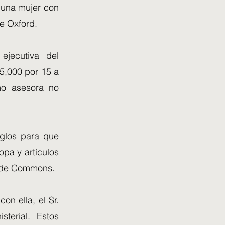
 una mujer con
e Oxford.
ejecutiva del
5,000 por 15 a
mo asesora no
eglos para que
opa y artículos
e de Commons.
on ella, el Sr.
terial. Estos