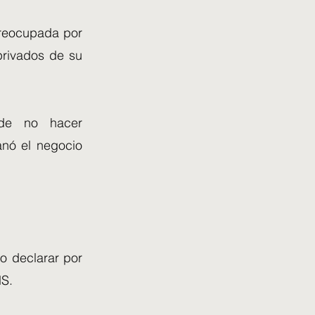
preocupada por
privados de su
 de no hacer
anó el negocio
o declarar por
HS.