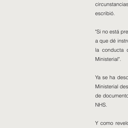
circunstanci
escribió.
"Si no está pr
a que dé inst
la conducta 
Ministerial".
Ya se ha desc
Ministerial d
de documentos
NHS.
Y como reveló