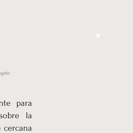
cto
El Toro España
hgate
nte para
sobre la
e cercana