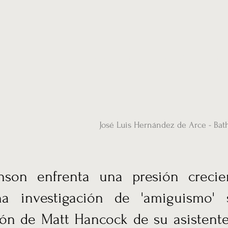
ias
Vídeos
Nuestro corresponsal en UK
Hemeroteca
Conta
José Luis Hernández de Arce - Bat
hnson enfrenta una presión crecie
na investigación de 'amiguismo' 
ión de Matt Hancock de su asistent