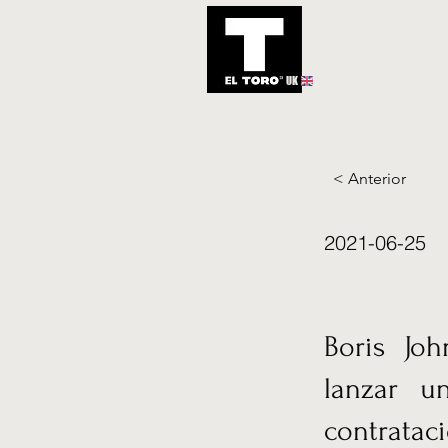
UK
Inicio
Notic
< Anterior
2021-06-25
Boris Jo
lanzar u
contratac