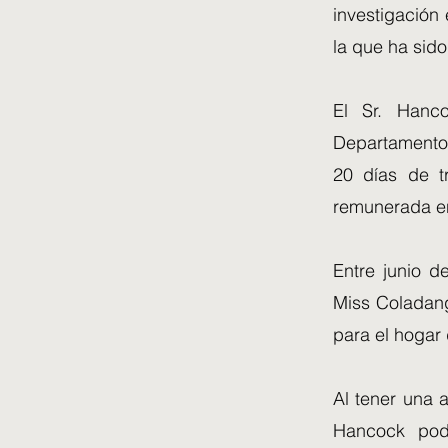
investigación
la que ha sid
El Sr. Hanco
Departamento 
20 días de t
remunerada en
Entre junio d
Miss Coladang
para el hogar
Al tener una a
Hancock podr