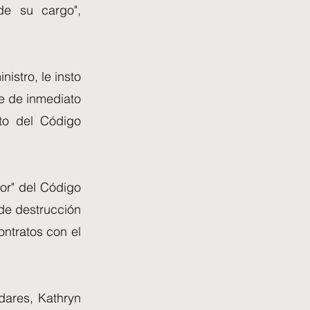
de su cargo",
istro, le insto
e de inmediato
to del Código
or" del Código
de destrucción
ntratos con el
dares, Kathryn