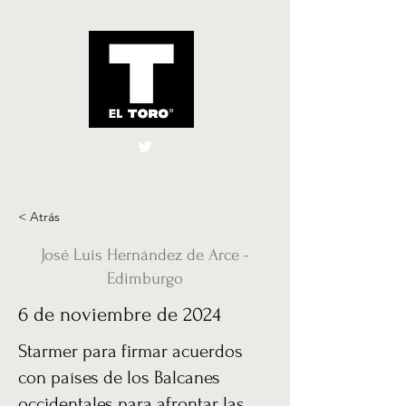
El Toro España
UK
< Atrás
José Luis Hernández de Arce -
Edimburgo
6 de noviembre de 2024
Starmer para firmar acuerdos
con países de los Balcanes
occidentales para afrontar las