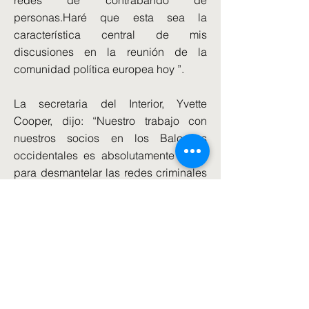
redes de contrabando de
personas.Haré que esta sea la
característica central de mis
discusiones en la reunión de la
comunidad política europea hoy ”.
La secretaria del Interior, Yvette
Cooper, dijo: “Nuestro trabajo con
nuestros socios en los Balcanes
occidentales es absolutamente clave
para desmantelar las redes criminales
que orquestan la explotación de
personas vulnerables para obtener
ganancias financieras.
“Trabajando más de cerca con Serbia,
Macedonia del Norte y Kosovo,
compartiremos información e