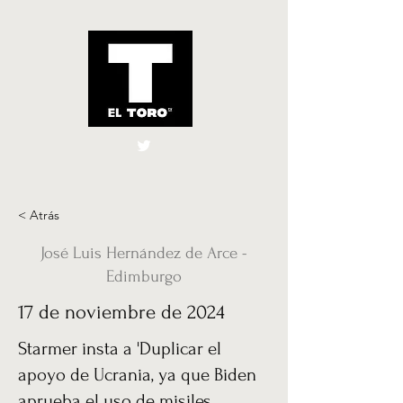
El Toro España
UK
< Atrás
José Luis Hernández de Arce -
Edimburgo
17 de noviembre de 2024
Starmer insta a 'Duplicar el
apoyo de Ucrania, ya que Biden
aprueba el uso de misiles