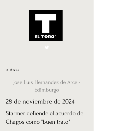
El Toro España
UK
< Atrás
José Luis Hernández de Arce -
Edimburgo
28 de noviembre de 2024
Starmer defiende el acuerdo de
Chagos como "buen trato"