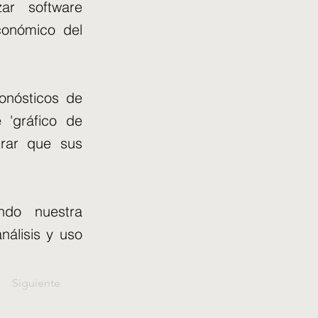
ar software
conómico del
onósticos de
 'gráfico de
trar que sus
ndo nuestra
álisis y uso
Siguiente