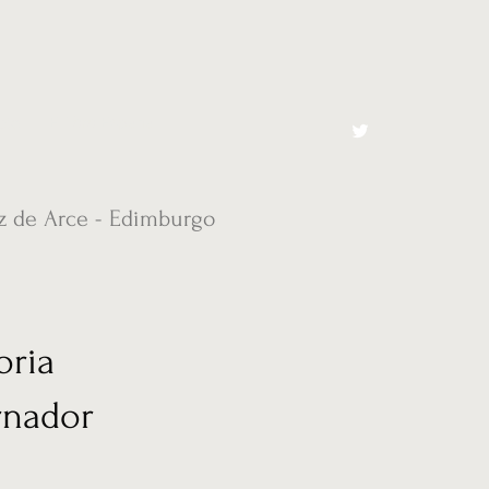
cto
El Toro España
z de Arce - Edimburgo
oria
ernador