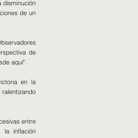
a disminución
aciones de un
 Observadores
rspectiva de
esde aquí".
ictoria en la
a ralentizando
cesivas entre
la inflación