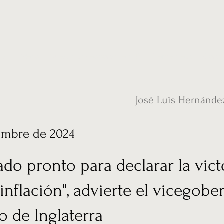
ias
Vídeos
Nuestro corresponsal en UK
Hemeroteca
Conta
José Luis Hernánde
embre de 2024
do pronto para declarar la vict
 inflación", advierte el vicegob
o de Inglaterra