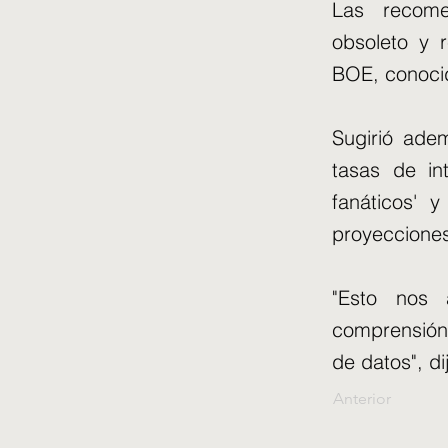
Las recome
obsoleto y 
BOE, conoc
Sugirió ade
tasas de in
fanáticos' 
proyeccione
"Esto nos 
comprensión
de datos", di
Anterior