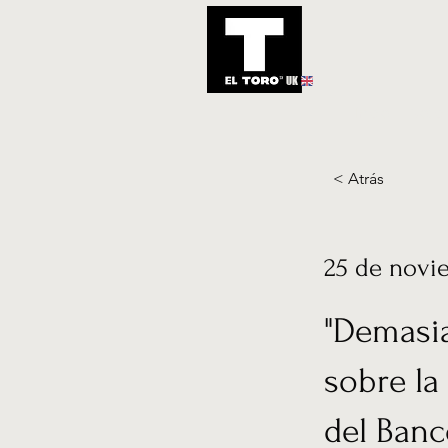
UK
Inicio
Notic
< Atrás
25 de novi
"Demasia
sobre la
del Banc