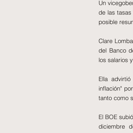
Un vicegober
de las tasas
posible resur
Clare Lombar
del Banco d
los salarios 
Ella advirti
inflación" po
tanto como 
El BOE subió
diciembre d