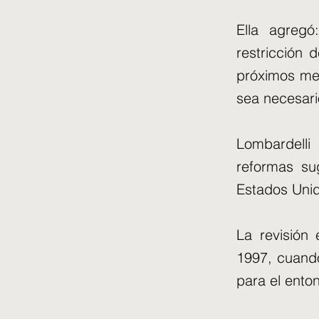
Ella agreg
restricción 
próximos mes
sea necesari
Lombardelli
reformas su
Estados Uni
La revisión
1997, cuando
para el ento