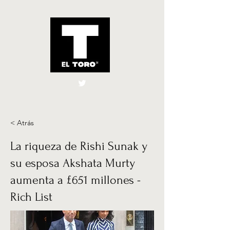
El Toro España
UK
< Atrás
La riqueza de Rishi Sunak y
su esposa Akshata Murty
aumenta a £651 millones -
Rich List