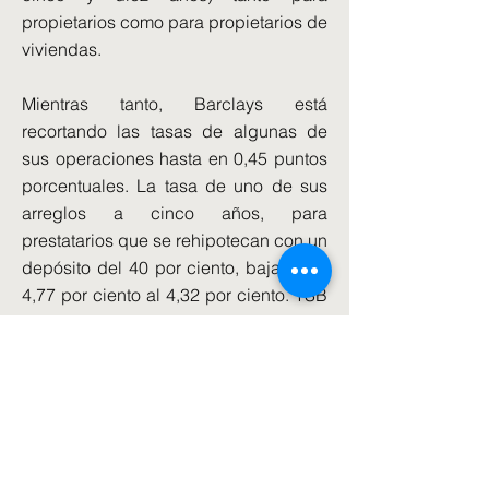
propietarios como para propietarios de
viviendas.
Mientras tanto, Barclays está
recortando las tasas de algunas de
sus operaciones hasta en 0,45 puntos
porcentuales. La tasa de uno de sus
arreglos a cinco años, para
prestatarios que se rehipotecan con un
depósito del 40 por ciento, bajará del
4,77 por ciento al 4,32 por ciento. TSB
ha reducido los tipos en algunos
acuerdos a dos y cinco años hasta en
0,1 puntos porcentuales.
Las tasas hipotecarias se fijan de
forma independiente, pero tienden a
anticipar la visión del mercado sobre