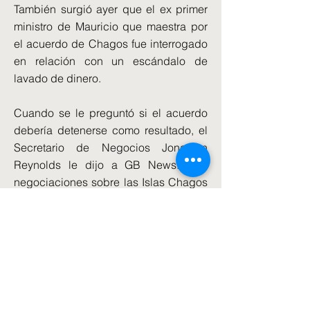
También surgió ayer que el ex primer
ministro de Mauricio que maestra por
el acuerdo de Chagos fue interrogado
en relación con un escándalo de
lavado de dinero.
Cuando se le preguntó si el acuerdo
debería detenerse como resultado, el
Secretario de Negocios Jonathan
Reynolds le dijo a GB News: 'Las
negociaciones sobre las Islas Chagos
se trata de asegurar el futuro a largo
plazo de una base militar del Reino
Unido increíblemente importante.Eso
es lo que el trato está buscando lograr.
La declaración anterior sobre el
acuerdo con Mauricio y el Reino Unido