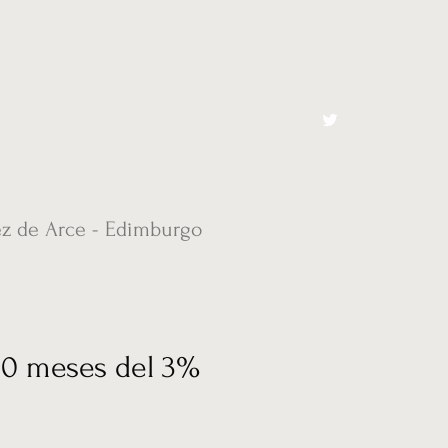
cto
El Toro España
ez de Arce - Edimburgo
 10 meses del 3%