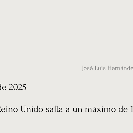
ias
Vídeos
Nuestro corresponsal en UK
Hemeroteca
Conta
José Luis Hernánd
de 2025
 Reino Unido salta a un máximo de