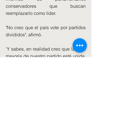
conservadores que buscan
reemplazarlo como líder.
"No creo que el país vote por partidos
divididos", afirmó.
'Y sabes, en realidad creo que la gran
mayoría de nuestro partido está unida.
Y usted sabe, obviamente,
recientemente hemos estado teniendo
algunos debates sobre la migración
ilegal, pero en realidad los debates
dentro de nuestro partido son
minúsculos en comparación con el
abismo sobre este tema entre nosotros
y Keir Starmer.'
El Primer Ministro también insistió en